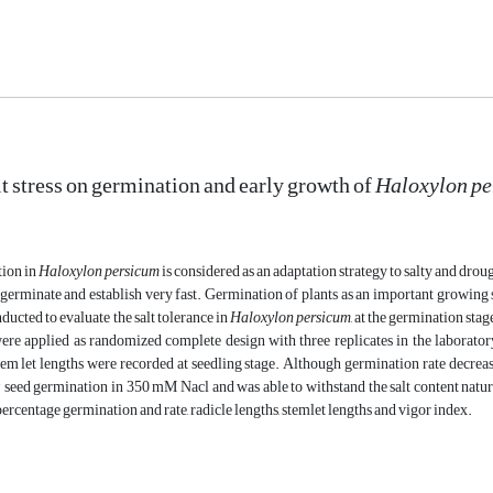
lt stress on germination and early growth of
Haloxylon p
tion in
Haloxylon persicum
is considered as an adaptation strategy to salty and drough
 germinate and establish very fast. Germination of plants as an important growing st
ducted to evaluate the salt tolerance in
Haloxylon persicum
, at the germination stag
re applied as randomized complete design with three replicates in the laborator
tem let lengths were recorded at seedling stage. Although germination rate decrease
 seed germination in 350 mM Nacl and was able to withstand the salt content natural
percentage germination and rate, radicle lengths, stemlet lengths and vigor index.