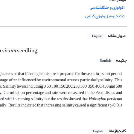
اکولوژی و جنگلشناسی
ژنتیک و فیزیولوژی گیاهی
عنوان مقاله
English
ersicum
seedling
چکیده
English
t areas, so that, if enough moisture is prepared for the seeds in a short period,
age, often influenced by environmental stresses, particularly salinity. This
e. Salinity levels, including 0, 50, 100, 150, 200, 250, 300, 350, 400, 450 and 500
y. Germination percentage and rate were measured in the Petri dishes, and
d with increasing salinity, but the results showed that
Haloxylon persicum
ly. Results indicated that increasing salinity caused a significant (p<0.01)
کلیدواژه‌ها
English