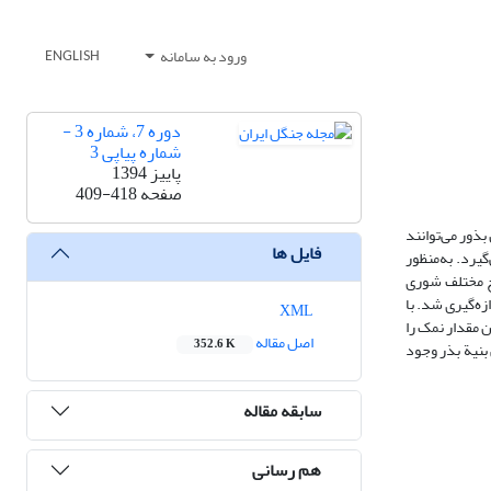
ورود به سامانه
ENGLISH
دوره 7، شماره 3 -
شماره پیاپی 3
پاییز 1394
صفحه
409-418
ذور می‌‌توانند
فایل ها
یرد. به‌منظور
وح مختلف شوری
ه اندازه‌گیری شد. با
XML
 می‌‌تواند به‌طور طبیعی این مقدار نمک را
اصل مقاله
352.6 K
و شاخص بنیة بذر وجود
سابقه مقاله
هم رسانی