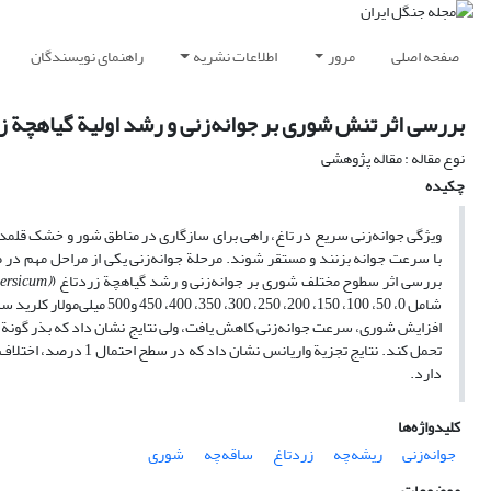
صفحه اصلی
مرور
اطلاعات نشریه
راهنمای نویسندگان
بررسی اثر تنش شوری بر جوانه‌زنی و رشد اولیة گیاهچة ز
نوع مقاله : مقاله پژوهشی
چکیده
ویژگی جوانه‌زنی سریع در تاغ، راهی برای سازگاری در مناطق شور و خشک قلمداد ش
با سرعت جوانه بزنند و مستقر شوند. مرحلة جوانه‌زنی یکی از مراحل مهم در 
بررسی اثر سطوح مختلف شوری بر جوانه‌زنی و رشد گیاهچة زردتاغ (
(Haloxylon persicum
شامل 0، 50، 100، 150، 200، 
تحمل کند. نتایج تجزیة
دارد.
کلیدواژه‌ها
جوانه‌زنی
ریشه‌چه
زردتاغ
ساقه‌چه
شوری
موضوعات