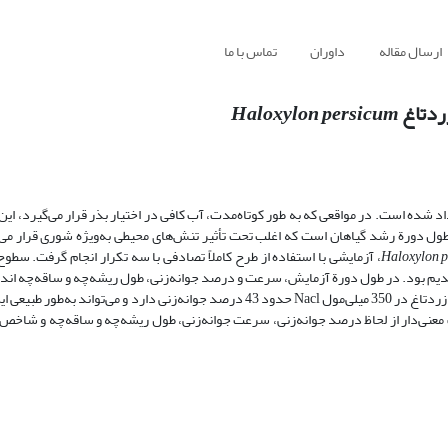
ارسال مقاله
داوران
تماس با ما
ردتاغ
Haloxylon persicum
ده است. در مواقعی که به طور کوتاه‌مدت، آب کافی در اختیار بذر قرار می‌‌گیرد، این ب
طول دورة رشد گیاهان است که اغلب تحت تأثیر تنش‌های محیطی به‌ویژه شوری قرار می‌گ
، آزمایشی با استفاده از طرح کاملاً تصادفی با سه تکرار انجام گرفت. سط
250، 300، 350، 400، 450 و500 میلی‌مولار کلرید سدیم بود. در طول دورة آزمایش، سرعت و درصد جوانه‌زنی، طول ریشه‌چه و ساقه‌چ
افزایش شوری، سرعت جوانه‌زنی کاهش یافت، ولی نتایج نشان داد که بذر گونة زردتاغ در 350 میلی‌مول Nacl حدود 43 درصد جوانه‌زنی دارد و
 واریانس نشان داد که در سطح احتمال 1 درصد، اختلاف معنی‌دار از لحاظ درصد جوانه‌زنی، سرعت جوانه‌زنی، طول ریشه‌چه و ساقه‌چه 