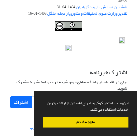
06-30
ششمین همایش ملی جنگل ایران
1404-04-31
تقدیر وزارت علوم، تحقیقات و فناوری از مجله جنگل
1403-01-16
Iranian journal of Forest
© 2009 by
Iranian Society of Forestry
is
licensed under
Creative Commons Attribution 4.0 International
اشتراک خبرنامه
برای دریافت اخبار و اطلاعیه های مهم نشریه در خبرنامه نشریه مشترک
شوید.
اشتراک
این وب سایت از کوکی ها برای اطمینان از ارائه بهترین
خدمات استفاده می کند.
متوجه شدم
سامانه مدیریت نشریات علمی.
طراحی و پیاده سازی از
سیناوب