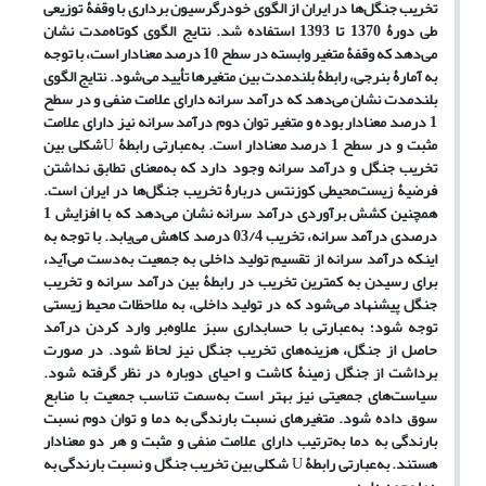
تخریب جنگل‌ها در ایران از الگوی خودرگرسیون برداری با وقفۀ توزیعی
طی دورۀ 1370 تا 1393 استفاده شد. نتایج الگوی کوتاه‌مدت نشان
می‌دهد که وقفۀ متغیر وابسته در سطح 10 درصد معنادار است، با توجه
به آمارۀ بنرجی، رابطۀ بلندمدت بین متغیرها تأیید می‌شود. نتایج الگوی
بلندمدت نشان می‌دهد که درآمد سرانه دارای علامت منفی و در سطح
1 درصد معنادار بوده و متغیر توان دوم درآمد سرانه نیز دارای علامت
مثبت و در سطح 1 درصد معنادار است. به‌عبارتی رابطۀ
U
شکلی بین
تخریب جنگل و درآمد سرانه وجود دارد که به‌معنای تطابق نداشتن
فرضیۀ زیست‌محیطی کوزنتس دربارۀ تخریب جنگل‌ها در ایران است.
همچنین کشش برآوردی درآمد سرانه نشان می‌دهد که با افزایش 1
درصدی درآمد سرانه، تخریب 03/4 درصد کاهش می‌یابد. با توجه به
اینکه درآمد سرانه از تقسیم تولید داخلی به جمعیت به‌دست می‌آید،
برای رسیدن به کمترین تخریب در رابطۀ بین درآمد سرانه و تخریب
جنگل پیشنهاد می‌شود که در تولید داخلی، به ملاحظات محیط زیستی
توجه شود؛ به‌عبارتی با حسابداری سبز علاوه‌بر وارد کردن درآمد
حاصل از جنگل، هزینه‌های تخریب جنگل نیز لحاظ شود. در صورت
برداشت از جنگل زمینۀ کاشت و احیای دوباره در نظر گرفته شود.
سیاست‌های جمعیتی نیز بهتر است به‌سمت تناسب جمعیت با منابع
سوق داده شود. متغیرهای نسبت بارندگی به دما و توان دوم نسبت
بارندگی به دما به‌ترتیب دارای علامت منفی و مثبت و هر دو معنادار
هستند. به
عبارتی رابطۀ
U
‌ شکلی بین تخریب جنگل و نسبت بارندگی به