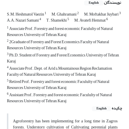
نویسندگان
English
1
2
3
S.M. Heshmatol Vaezin
M. Ghahramani
M. Moftakhar Juybari
4
5
6
A.A. Nazari Samani
T. Shamekhi
M. Avatefi Hemmat
1
Associate Prof., Forestry and forest economic, Facululty of Natural
Resources, University of Tehran, Karaj
2
2Graduate of Forestry and Forest Economics, Faculty of Natural
Resources, University of Tehran, Karaj
3
Ph.D. Student of Forestry and Forest Economics, University of Tehran,
Karaj
4
Associate Prof., Dept. of Arid & Mountainous Region Reclamation,
Faculty of Natural Resources, University of Tehran, Karaj
5
Retired Prof., Forestry and forest economic, Facululty of Natural
Resources, University of Tehran, Karaj
6
Assistant Prof., Forestry and forest economic, Facululty of Natural
Resources, University of Tehran, Karaj
چکیده
English
Agroforestry has been implementing for a long time in Zagros
forests. Understory cultivation of Cultivating perennial plants