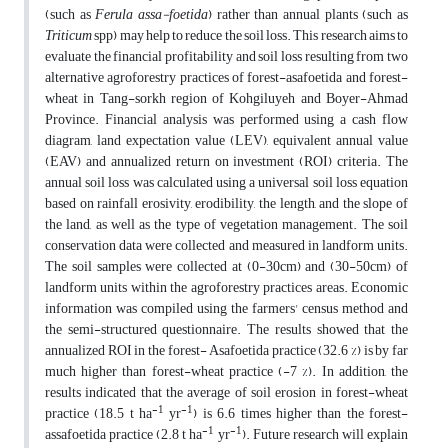
(such as
Ferula assa-foetida
) rather than annual plants (such as
Triticum
spp) may help to reduce the soil loss. This research aims to
evaluate the financial profitability and soil loss resulting from two
alternative agroforestry practices of forest-asafoetida and forest-
wheat in Tang-sorkh region of Kohgiluyeh and Boyer-Ahmad
Province. Financial analysis was performed using a cash flow
diagram, land expectation value (LEV), equivalent annual value
(EAV) and annualized return on investment (ROI) criteria. The
annual soil loss was calculated using a universal soil loss equation
based on rainfall erosivity, erodibility, the length, and the slope of
the land, as well as the type of vegetation management. The soil
conservation data were collected and measured in landform units.
The soil samples were collected at (0-30cm) and (30-50cm) of
landform units within the agroforestry practices areas. Economic
information was compiled using the farmers' census method and
the semi-structured questionnaire. The results showed that the
annualized ROI in the forest- Asafoetida practice (32.6 %) is by far
much higher than forest-wheat practice (-7 %). In addition, the
results indicated that the average of soil erosion in forest-wheat
-1
-1
practice (18.5 t ha
yr
) is 6.6 times higher than the forest-
-1
-1
assafoetida practice (2.8 t ha
yr
). Future research will explain