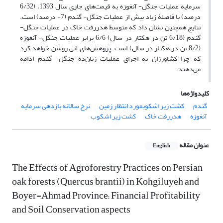
سرمایه عملیات جنگل- آنغوزه به قیمت‌های جاری سال 1393، (6/32
درصد) با فاصلۀ زیاد بیش از عملیات جنگل- گندم (7- درصد) است.
نتایج همچنین نشان داد که متوسط هدررفت خاک در عملیات جنگل-
گندم (6/18 تن در هکتار در سال) 6/6 برابر عملیات جنگل- آنغوزه
(8/2 تن در هکتار در سال) است. پژوهش‌های آتی روشن خواهد کرد
که چرا کشاورزان به اجرای عملیات زیان‌ده جنگل- گندم ادامه
می‌دهند.
کلیدواژه‌ها
گندم
کشت زیر اشکوبمورد انتظار زمین
نرخ سالانه بازدهی سرمایه
آنغوزه
هدررفت خاک
کشت زیر اشکوب
عنوان مقاله
English
The Effects of Agroforestry Practices on Persian
oak forests (Quercus brantii) in Kohgiluyeh and
Boyer-Ahmad Province; Financial Profitability
and Soil Conservation aspects