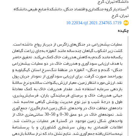
دانشگاه تهران، کرج
6
استادیار گروه جنگلداری و اقتصاد جنگل، دانشکدۀ منابع طبیعی دانشگاه
تهران، کرج
10.22034/ijf.2021.234765.1719
چکیده
عملیات بیشه‌زراعی در جنگل‌های زاگرس از دیرباز رواج داشته است.
کشت زیر اشکوب گیاهان چندساله مانند آنغوزه به‌جای زراعت گیاهان
یکساله مانند گندم به کاهش هدررفت خاک کمک می‌کند. تحقیق حاضر
با هدف ارزیابی سودآوری و هدررفت خاک در دو عملیات بیشه‌زراعی
جنگل- گندم و جنگل- آنغوزه در منطقۀ تنگ‌سرخ استان کهگیلویه و
بویراحمد صورت گرفت. برای ارزیابی سودآوری از نمودار جریان پول
نقد، ارزش مورد انتظار زمین، معیار ارزش یکنواخت سالانه و نرخ سالانۀ
بازدهی سرمایه استفاده شد. مقدار هدررفت خاک به کمک معادلۀ
جهانی هدررفت خاک و بر‌مبنای فرسایندگی باران، فرسایش‌پذیری،
طول و درجۀ شیب و نیز نوع مدیریت پوشش گیاهی محاسبه شد.
داده‌های حفاظت خاک در واحدهای شکل زمین اندازه‌گیری/ جمع‌آوری
شد. نمونه‌های خاک در دو عمق 30-0 و 50-30 سانتی‌متری خاک از
واحدهای شکل زمین موجود در گسترۀ هر عملیات برداشت شد.
اطلاعات اقتصادی به روش سرشماری کشاورزان و با پرسشنامۀ
نیمه‌ساختاریافته جمع‌آوری شد. نتایج نشان داد که نرخ سالانۀ بازدهی