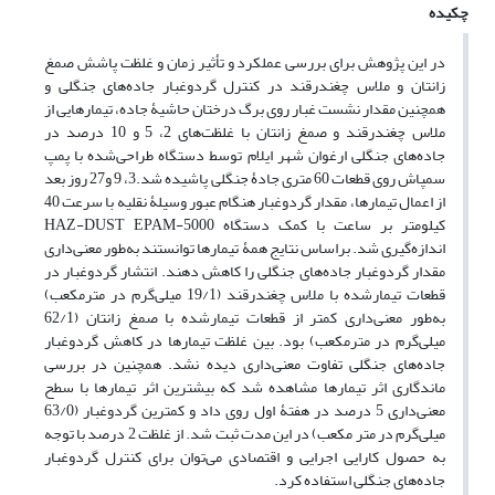
چکیده
در این پژوهش برای بررسی عملکرد و تأثیر زمان و غلظت پاشش صمغ
زانتان و ملاس چغندرقند در کنترل گردوغبار جاده‌های جنگلی و
همچنین مقدار نشست غبار روی برگ درختان حاشیۀ جاده، تیمارهایی از
ملاس چغندرقند و صمغ زانتان با غلظت‌های 2، 5 و 10 درصد در
جاده‌های جنگلی ارغوان ‌شهر ایلام توسط دستگاه طراحی‌شده با پمپ
سمپاش روی قطعات 60 متری جادۀ جنگلی پاشیده شد.3، 9 و27 روز بعد
از اعمال تیمارها، مقدار گردوغبار هنگام عبور وسیلۀ نقلیه با سرعت 40
کیلومتر بر ساعت با کمک دستگاه HAZ-DUST EPAM-5000
اندازه‌گیری شد. براساس نتایج همۀ تیمارها توانستند به‌طور معنی‌داری
مقدار گردوغبار جاده‌های جنگلی را کاهش دهند. انتشار گردوغبار در
قطعات تیمارشده با ملاس چغندرقند (19/1 میلی‌گرم در مترمکعب)
به‌طور معنی‌داری کمتر از قطعات تیمارشده با صمغ زانتان (62/1
میلی‌گرم در مترمکعب) بود. بین غلظت تیمارها در کاهش گردوغبار
جاده‌های جنگلی تفاوت معنی‌داری دیده نشد. همچنین در بررسی
ماندگاری اثر تیمارها مشاهده شد که بیشترین اثر تیمارها با سطح
معنی‌داری 5 درصد در هفتۀ اول روی داد و کمترین گردوغبار (63/0
میلی‌گرم در متر مکعب) در این مدت ثبت شد. از غلظت 2 درصد با توجه
به حصول کارایی اجرایی و اقتصادی می‌توان برای کنترل گردوغبار
جاده‌های جنگلی استفاده کرد.