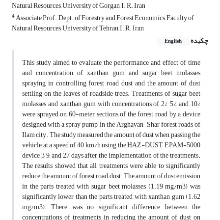
Natural Resources, University of Gorgan, I. R. Iran
4
Associate Prof., Dept. of Forestry and Forest Economics, Faculty of
Natural Resources, University of Tehran, I. R. Iran
چکیده
English
This study aimed to evaluate the performance and effect of time
and concentration of xanthan gum and sugar beet molasses
spraying in controlling forest road dust and the amount of dust
settling on the leaves of roadside trees. Treatments of sugar beet
molasses and xanthan gum with concentrations of 2%, 5%, and 10%
were sprayed on 60-meter sections of the forest road by a device
designed with a spray pump in the Arghavan-Shar forest roads of
Ilam city. The study measured the amount of dust when passing the
vehicle at a speed of 40 km/h using the HAZ-DUST EPAM-5000
device 3, 9, and 27 days after the implementation of the treatments.
The results showed that all treatments were able to significantly
reduce the amount of forest road dust. The amount of dust emission
in the parts treated with sugar beet molasses (1.19 mg/m3) was
significantly lower than the parts treated with xanthan gum (1.62
mg/m3). There was no significant difference between the
concentrations of treatments in reducing the amount of dust on