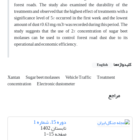
forest roads. The study also examined the durability of the
treatments and observed that the highest effect of treatments with a
significance level of 5% occurred in the first week, and the lowest
amount of dust (0.63 mg/m3) was recorded during this period. The
study suggests that the use of 2% concentration of sugar beet
molasses can be used to control forest road dust due to its
operational and economic efficiency.
کلیدواژه‌ها
English
Xantan
Sugar beet molasses
Vehicle Traffic
Treatment
concentration
Electronic dustometer
مراجع
دوره 15، شماره 1
تابستان 1402
صفحه
1-15