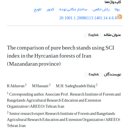
کلیدواژه‌ها
بولا
راش خالص
ساختار مکانی توده
کجور
لاویج
20.1001.1.20086113.1401.14.4.6.8
عنوان مقاله
English
The comparison of pure beech stands using SCI
index in the Hyrcanian forests of Iran
(Mazandaran province)
نویسندگان
English
1
2
2
R Akhavan
M Hassani
M.H. Sadeghzadeh Halaj
1
Corresponding author, Associate Prof., Research Institute of Forests and
Rangelands, Agricultural Research Education and Extension
Organization (AREEO), Tehran, Iran
2
Senior research expert, Research Institute of Forests and Rangelands,
Agricultural Research Education and Extension Organization (AREEO),
Tehran, Iran