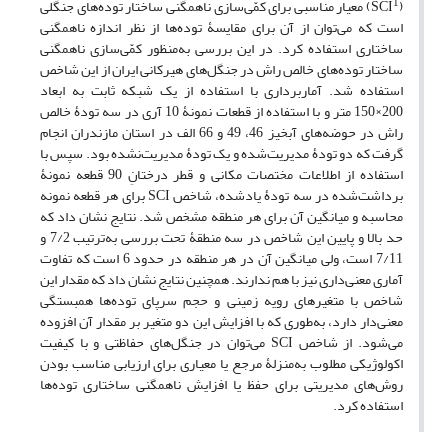
1
(SCI
) معیار مناسبی برای کمّی‌سازی ناهمگنی ساختار توده‌های جنگلی
است که می‌توان از آن برای مقایسۀ توده‌ها از نظر اندازه ناهمگنی
ساختاری استفاده کرد. در این بررسی به‌منظور کمّی‌سازی ناهمگنی
ساختار توده‌های خالص راش در جنگل‌های هیرکانی ایران از این شاخص
استفاده شد. آماربرداری با استفاده از یک شبکه ثابت به ابعاد
200×150 متر و با استفاده از قطعات نمونۀ 10 آری در سه تودۀ خالص
راش در حوضه‌های آبخیز 46، 49 و 66 الف در استان مازندران انجام
گرفت که دو تودۀ مدیریت‌شده و یک تودۀ مدیریت‌نشده بود. سپس با
استفاده از اطلاعات مختصات مکانی و قطر درختانِ 90 قطعه نمونۀ
برداشت‌شده در سه تودۀ یادشده، شاخص SCI برای هر قطعه نمونه
محاسبه و میانگین آن برای هر منطقه مشخص شد. نتایج نشان داد که
حد بالا و پایین این شاخص در سه منطقۀ تحت بررسی به‌ترتیب 7/2 و
7/11 است، ولی میانگین آن در هر منطقه در حدود 6 است که تفاوت
آماری معنی‌داری نیز با هم ندارند. همچنین نتایج نشان داد که مقدار این
شاخص با متغیرهای رویه زمینی و حجم سرپای توده‌ها همبستگی
معنی‌دار دارد، به‌طوری که با افزایش این دو متغیر بر مقدار آن افزوده
می‌شود. از شاخص SCI می‌توان در جنگل‌های حفاظتی و با کیفیت
اکولوژیکی مطلوب به‌منزلۀ مرجع یا معیاری برای ارزیابی مناسب بودن
روش‌های مدیریتی برای حفظ یا افزایش ناهمگنی ساختاری توده‌ها
استفاده کرد.