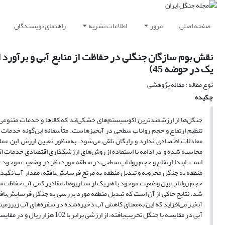
صفحه اصلی
مرور
اطلاعات نشریه
راهنمای نویسندگان
نقش بوم سازگان جنگلی در حفاظت از منابع آبی و برآورد 
یک در حوضه 45)
نوع مقاله : مقاله پژوهشی
چکیده
جنگل‌ها از ارزشمند‌ترین اکوسیستم‌های خشکی‌اند که کالا‌ها و خدمات متنوعی 
تنظیم ارتفاع و حجم رواناب سطحی در آبخیز‌هاست. متأسفانه این‌گونه خدمات 
معادلات اقتصادی ندارد و رایگان تلقی می‌شود. به‌منظور تعیین ارزش این ع
محاسبه شده و در ادامه با استفاده از روش‌های ارزشگذاری اقتصادی خدمات ا
است، ابتدا ارتفاع و حجم رواناب سطحی در منطقه مورد نظر در وضعیت موجود 
منطقه به جنگل مخروبه و تبدیل منطقه به مرتع فرسایش‌یافته، مقدار آب نگهداری
حجم رواناب بین وضعیت موجود با هر یک از سناریوها، مقادیر کمی آب حفاظت‌ش
شد. نتایج حاکی از آن است که تبدیل منطقه مورد بررسی به جنگل فرسایش‌یافته 
آبخیز می‌افزاید که این به‌معنای کاهش آب ذخیره‌شده در سفره‌های آب زیرزمین
آبی در مقایسه با جنگل تخریب‌یافته، از ارزشی برابر با 102 هزار ریال و در مقایسه با مرتع تخریب‌یافته از ارزشی برابر با 464 هزار ریال در هکتار برخوردار است.