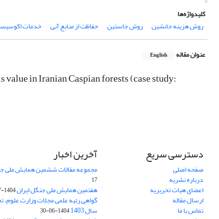
کلیدواژه‌ها
روش هزینه جانشین
روش جاستین
حفاظت از منابع آبی
خدمات اکوسیست
عنوان مقاله
English
s value in Iranian Caspian forests (case study:
دسترسی سریع
آخرین اخبار
صفحه اصلی
مجموعه مقالات ششمین همایش ملی جن
درباره نشریه
17
اعضای هیات تحریریه
هفتمین همایش ملی جنگل ایران
1404-07-15
ارسال مقاله
گواهی رتبه علمی مجلات وزارت علوم، تح
تماس با ما
سال 1403
1404-06-30