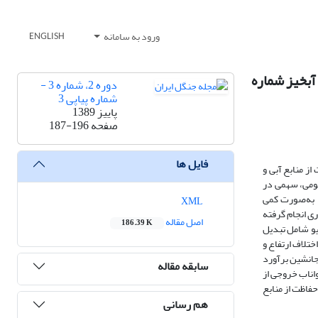
ورود به سامانه
ENGLISH
آبخیز شماره
دوره 2، شماره 3 -
شماره پیاپی 3
پاییز 1389
صفحه
187-196
فایل ها
ز منابع آبی و
مومی، سهمی در
، به‌صورت کمی
XML
ی انجام گرفته
اصل مقاله
186.39 K
یو شامل تبدیل
ختلاف ارتفاع و
جانشین برآورد
سابقه مقاله
اناب خروجی از
فاظت از منابع
هم رسانی