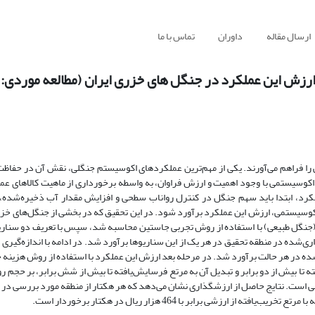
ارسال مقاله
داوران
تماس با ما
ارزش این عملکرد در جنگل های خزری ایران (مطالعه موردی: 
را فراهم می‌آورند. یکی از مهم‌تر‌ین عملکرد‌های اکوسیستم جنگلی، نقش آن در حفاظت ا
اکوسیستمی با وجود اهمیت و ارزش فراوان، به واسطه برخورداری از ماهیت کالا‌های ع
ملکرد، ابتدا باید سهم جنگل در کنترل رواناب سطحی و افزایش مقدار آب ذخیره‌شده
کوسیستمی، ارزش این عملکرد برآورد شود. در این تحقیق که در بخشی از جنگل‌های خزر
(جنگل طبیعی) با استفاده از روش تجربی جاستین محاسبه شد، سپس با تعریف دو سنار
‌شده در منطقه تحقیق در هر یک از این سناریوها برآورد شد. در ادامه با اندازه‌گیری ا
ده در هر حالت برآورد شد. در مرحله بعد ارزش این عملکرد با استفاده از روش هزینه 
تا بیش از دو برابر و تبدیل آن به مرتع فرسایش‌یافته تا بیش از شش برابر، بر حجم رو
ی است. نتایج حاصل از ارزشگذاری نشان می‌دهد که هر هکتار از منطقه مورد بررسی در ح