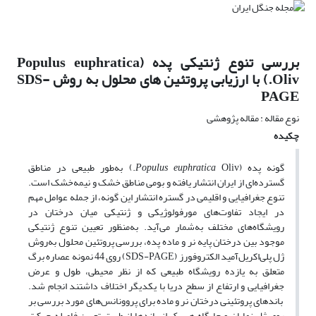
بررسی تنوع ژنتیکی پده (Populus euphratica
Oliv.) با ارزیابی پروتئین های محلول به روش SDS-
PAGE
نوع مقاله : مقاله پژوهشی
چکیده
گونه پده (
Populus euphratica
Oliv.) به‌طور طبیعی در مناطق
گسترده‌ای از ایران انتشار یافته و بومی مناطق خشک و نیمه‌خشک است.
تنوع جغرافیایی و اقلیمی در گستره انتشار این ‌گونه، از جمله عوامل مهم
در ایجاد تفاوت‌های مورفولوژیکی و ژنتیکی میان درختان در
رویشگاه‌های مختلف به‌شمار می‌آید. به‌منظور تعیین تنوع ژنتیکی
موجود بین درختان پایه نر و ماده پده، بررسی پروتئین محلول به‌روش
ژل ‌پلی‌اکریل‌آمید الکتروفورز (SDS-PAGE) روی 44 نمونه عصاره برگ
متعلق به یازده رویشگاه طبیعی که از‌ نظر محیطی، طول و عرض
جغرافیایی و ارتفاع از سطح دریا با یکدیگر اختلاف داشتند انجام شد.
باندهای پروتئینی درختان نر و ماده برای پروونانس‌های مورد بررسی بر
روی ژل نمایان و جایگاه هر یک از باندها از طریق تعیین فاصله حرکت