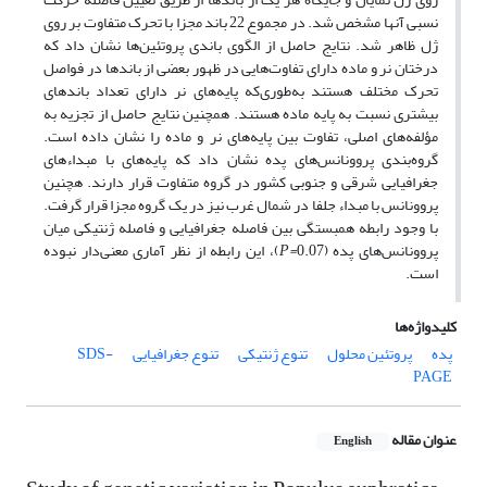
نسبی آنها مشخص شد. در مجموع 22 باند مجزا با تحرک متفاوت بر روی
ژل ظاهر شد. نتایج حاصل از الگوی باندی پروتئین‌ها نشان داد که
درختان نر و ماده دارای تفاوت‌هایی در ظهور بعضی از باندها در فواصل
تحرک مختلف هستند به‌طوری‌که پایه‌های نر دارای تعداد باندهای
بیشتری نسبت به پایه ماده هستند. همچنین نتایج حاصل از تجزیه به
مؤلفه‌های اصلی، تفاوت بین پایه‌های نر و ماده را نشان داده است.
گروه‌بندی پروونانس‌های پده نشان داد که پایه‌های با مبداء‌های
جغرافیایی شرقی و جنوبی کشور در گروه متفاوت قرار دارند. هچنین
پروونانس با مبداء جلفا در شمال غرب نیز در یک گروه مجزا قرار گرفت.
با ‌وجود رابطه همبستگی بین فاصله جغرافیایی و فاصله ژنتیکی میان
پروونانس‌های پده (
P=
0.07)، این رابطه از نظر آماری معنی‌دار نبوده
است.
کلیدواژه‌ها
پده
پروتئین محلول
تنوع ژنتیکی
تنوع جغرافیایی
SDS-
PAGE
عنوان مقاله
English