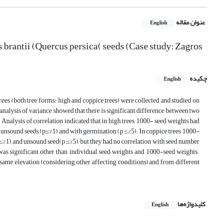
عنوان مقاله
English
us brantii (Quercus persica( seeds (Case study: Zagros
چکیده
English
 trees (both tree forms: high and coppice trees) were collected and studied on
analysis of variance showed that there is significant difference between two
Analysis of correlation indicated that in high trees, 1000- seed weights had
, unsound seeds (p≤%1), and with germination (p ≤%5). In coppice trees, 1000-
 ≤%1), and unsound seed(p ≤%5), but they had no correlation with seed number
s significant other than individual seed weights and 1000-seed weights.
e same elevation (considering other affecting conditions) and from different
کلیدواژه‌ها
English