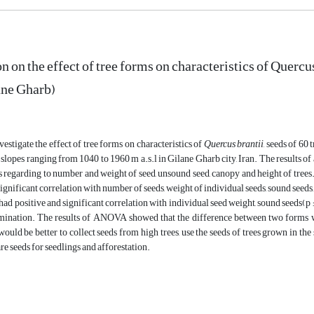
n on the effect of tree forms on characteristics of Querc
lane Gharb)
vestigate the effect of tree forms on characteristics of
Quercus brantii
, seeds of 60
slopes ranging from 1040 to 1960 m a.s.l in Gilane Gharb city, Iran. The results of 
s regarding to number and weight of seed, unsound seed, canopy and height of trees. 
significant correlation with number of seeds, weight of individual seeds, sound seeds
had positive and significant correlation with individual seed weight, sound seeds(p
mination. The results of ANOVA showed that the difference between two forms wa
would be better to collect seeds from high trees, use the seeds of trees grown in th
are seeds for seedlings and afforestation.