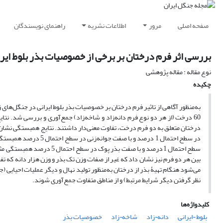
صفحه اصلی
مرور
اطلاعات نشریه
راهنمای نویسندگان
بررسی اثر فرم درختان بر برخی از خصوصیات بذر بلوط ایرانی (Quercus persica) (مطالعۀ موردی: جنگل¬های زاگرس گ
نوع مقاله : مقاله پژوهشی
چکیده
60 درخت (از هر دو نوع فرم دانه‌زاد و شاخه‌زاد) جمع‌آوری و بررسی شد. نت
درختان متعلق به دو فرم درخت، تفاوت معنی‌دار داشتند. نتایج همبستگی نشان د
در سطح احتمال 1 درصد و
سطح احتمال 1درصد و با صفت ب
بین هر دو فرم نیز نشان داد که غیر از صفات وزن تک بذر و وزن هزار دانه که تفا
می‌شود هنگام تهیۀ بذر از درختان به‌منظور تولید نهال و دیگر عملیات احیایی (جن
نظر گرفتن دیگر شرایط مرتبط) و از مناطق متفاوت جمع‌آوری شوند.
کلیدواژه‌ها
بلوط ¬ایرانی
دانه¬زاد
شاخه¬زاد
خصوصیات بذر