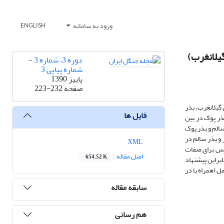
ورود به سامانه
ENGLISH
دوره 3، شماره 3 -
شماره پیاپی 3
پاییز 1390
صفحه
223-232
ا) در جنگل‌های بلوط شهرستان گیلانغرب، بذر
فایل ها
ذر پوک در بین
الم و بذر پوک
تک بذر و بذر سالم در
XML
ۀ واریانس برای صفات
اصل مقاله
654.52 K
ابراین پیشنهاد
ل (همراه با در
سابقه مقاله
هم رسانی