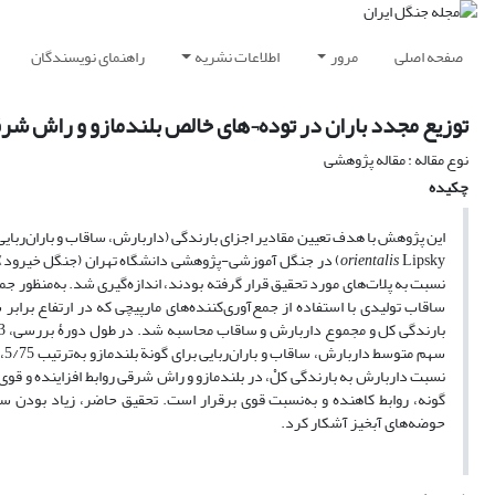
صفحه اصلی
مرور
اطلاعات نشریه
راهنمای نویسندگان
توزیع مجدد باران در توده¬های خالص بلندمازو و راش ش
نوع مقاله : مقاله پژوهشی
چکیده
این پژوهش با هدف تعیین مقادیر اجزای بارندگی (داربارش، ساقاب و باران‌ربایی)
orientalis
Lipsky) در جنگل آموزشی-پژوهشی دانشگاه تهران (جنگل خیرود)
ساقاب تولیدی با استفاده از جمع‌آوری‌کننده‌های مارپیچی که در ارتفاع برابر
نسبت داربارش به بارندگی کل‏ْ‏، در بلندمازو و راش شرقی روابط افزاینده و قوی 
گونه، روابط کاهنده و به‌نسبت قوی برقرار است. تحقیق حاضر، زیاد بودن سهم
حوضه‌های آبخیز آشکار کرد.