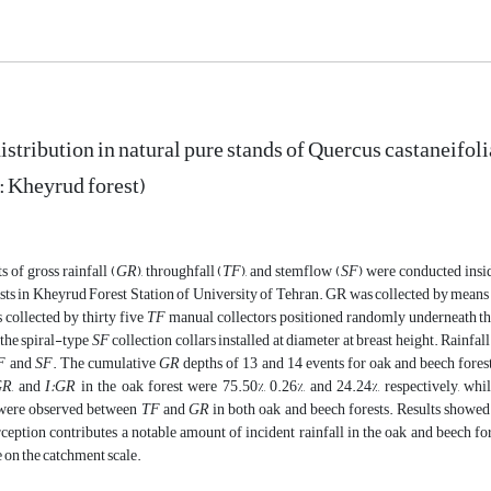
istribution in natural pure stands of Quercus castaneifol
: Kheyrud forest)
of gross rainfall (
GR
), throughfall (
TF
), and stemflow (
SF
) were conducted insid
ts in Kheyrud Forest Station of University of Tehran. GR was collected by means 
 collected by thirty five
TF
manual collectors positioned randomly underneath the
the spiral-type
SF
collection collars installed at diameter at breast height. Rainfall
F
and
SF
. The cumulative
GR
depths of 13 and 14 events for oak and beech fores
GR
, and
I:GR
in the oak forest were 75.50%, 0.26%, and 24.24%, respectively, whi
in both oak and beech forests. Results showed
GR
and
‏TF
 were observed between
rception contributes a notable amount of incident rainfall in the oak and beech for
 on the catchment scale.