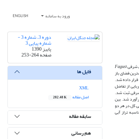
ورود به سامانه
ENGLISH
دوره 3، شماره 3 -
شماره پیاپی 3
پاییز 1390
صفحه
253-264
شرقی (
Fagus
فایل ها
‌ترین فضای باز
ی در سطح هر توده قرار داده شد.
بایی از تفاضل
XML
ر به‌ترتیب برای بلندمازو و راش شرقی ثبت شد.
اصل مقاله
282.48 K
نة راش به‌ترتیب 3/71، 7/2 و 26 درصد از بارندگی کل برآورد شد. بین
گی کل در هر دو
اسبه تراز آبی
سابقه مقاله
هم رسانی