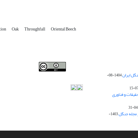
tion
Oak
Throughfall
Oriental Beech
Iranian journal of Forest
© 2009 by
Iranian Society of
گل ایران
1404-08-
Forestry
is licensed under
Creative Commons
Attribution 4.0 International
قیقات و فناوری
ز مجله جنگل
1403-