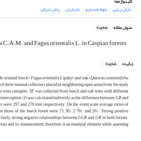
کلیدواژه‌ها
باران¬ربایی
بلوط بلندمازو‏‏‏
داربارش
راش شرقی
عنوان مقاله
English
ia C.A.M. and Fagus orientalis L. in Caspian forests
چکیده
English
e oriental beech (
Fagus orientalis
Lipsky) and oak (
Quercus castaneifolia
of three manual collectors placed in neighboring open areas from the study
 trees canopies.
SF
was collected from beech and oak trees, with different
 interception (
I
) was calculated indirectly as the difference between
GR
and
ts were 297 and 270 mm, respectively. On the event scale average ratios of
lst those of the beech forest were 71.30%, 2.70%, and 26%. Strong positive
 fairly strong negative relationships between
I:GR
and
GR
in both forests.
ests and its measurement, therefore, is an essential element while assessing