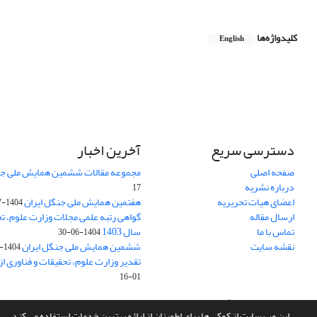
کلیدواژه‌ها
English
دسترسی سریع
آخرین اخبار
صفحه اصلی
مجموعه مقالات ششمین همایش ملی جن
درباره نشریه
17
اعضای هیات تحریریه
هفتمین همایش ملی جنگل ایران
1404-07-15
ارسال مقاله
گواهی رتبه علمی مجلات وزارت علوم، تح
تماس با ما
سال 1403
1404-06-30
نقشه سایت
ششمین همایش ملی جنگل ایران
1404-04-31
تقدیر وزارت علوم، تحقیقات و فناوری ا
01-16
سامانه مدیریت نشریات علمی.
طراحی و پیاده سازی از
سیناوب
این وب سایت از کوکی ها برای اطمینان از ارائه بهترین خدمات استفاده می کند.