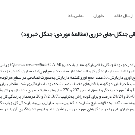
ارسال مقاله
داوران
تماس با ما
رقی جنگل¬های خزری (مطالعۀ موردی: جنگل خیرود)
 در دو تودۀ جنگلی خالص از گونه‌های بلندمازو (
C.A.M)
Quercus castaneifolia
و راش 
 اجرا شد. مقدار بارندگی کل با استفاده از سه عدد جمع‌آوری‌کنندۀ باران، که در نزدیک
نسبت به پلات‌های مورد تحقیق قرار گرفته بودند، اندازه‌گیری شد. به‌منظور جمع‌آوری داربارش، 35 عدد جمع‌آوری‌کنندۀ داربارش به‌صورت تصادف
 سینۀ درختان دو گونه با قطرهای مختلف نصب شده بود، اندازه‌گیری شد. مقدار باران‌ر
بارندگی کل و مجموع داربارش و ساقاب محاسبه شد. در طول دورۀ بررسی، 13 و 14 مورد بارندگی با عمق تجمعی 297 و 270 میلی‌مت
سهم متوسط داربارش، ساقاب و باران‌ربایی برای گونة بلندمازو به‌ترتیب 5/75، 26/0 و 24/24 درصد و برای گو
به‌دست آمد. به‌علاوه، نتایج نشان داد که بین نسبت باران‌ربایی به بارندگی کل و بارند
 باران‌ربایی را در جنگل‌های مورد بررسی نشان داد و لزوم اندازه‌گیری آن را در مح