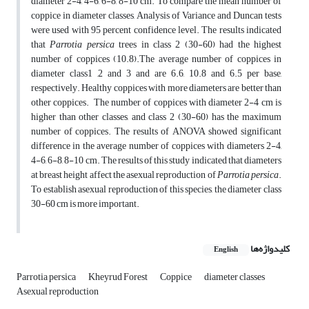
diameter 2-4, 4-6, 6-8, 8-10 cm. To compare the mean number of
coppice in diameter classes, Analysis of Variance and Duncan tests
were used with 95 percent confidence level. The results indicated
that
Parrotia persica
trees in class 2 (30-60) had the highest
number of coppices (10.8).The average number of coppices in
diameter class1 ,2 and 3 and are 6.6, 10.8 and 6.5 per base,
respectively. Healthy coppices with more diameters are better than
other coppices. The number of coppices with diameter 2-4 cm is
higher than other classes, and class 2 (30-60) has the maximum
number of coppices. The results of ANOVA showed significant
difference in the average number of coppices with diameters 2-4,
4-6, 6-8, 8-10 cm. The results of this study indicated that diameters
at breast height affect the asexual reproduction of
Parrotia persica
.
To establish asexual reproduction of this species, the diameter class
30-60 cm is more important.
کلیدواژه‌ها
English
Parrotia persica
Kheyrud Forest
Coppice
diameter classes
Asexual reproduction