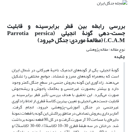
بررسی رابطه بین قطر برابرسینه و قابلیت
جست¬دهی گونۀ انجیلی (Parrotia persica
C.A.M.) (مطالعۀ موردی: جنگل خیرود)
نوع مقاله : مقاله پژوهشی
چکیده
گونۀ انجیلی، یکی از گونه‌های اندمیک ناحیۀ هیرکانی در شمال ایران
است که به‌همراه گونه‌های ممرز و شمشاد، جوامع مختلفی را تشکیل
می‌دهند. زادآوری این گونه به‌روش جنسی در سطح جنگل کمتر وجود
دارد و بیشتر به‌صورت غیرجنسی و به‌کمک پاجوش و ریشه‌جوش
صورت می‌گیرد. این تحقیق با هدف بررسی تأثیر قطر برابرسینه بر
قابلیت جست‌دهی انجیلی و تعیین بهترین کلاسۀ قطری از لحاظ زادآوری
غیرجنسی در جنگل آموزشی-پژوهشی خیرود، انجام گرفت.
آماربرداری به‌روش تصادفی در مناطق پراکنش این گونه با قطعات نمونۀ
دایره‌ای با مساحت 10 آر صورت گرفت و در کل 90 قطعه نمونه برداشت
‌شد. درختان در سه طبقۀ قطری 30-10 (کلاسۀ1)، 60-30 (کلاسۀ2) و
بیشتر از60 سانتی‌متر (کلاسۀ3) دسته‌بندی شدند و زادآوری