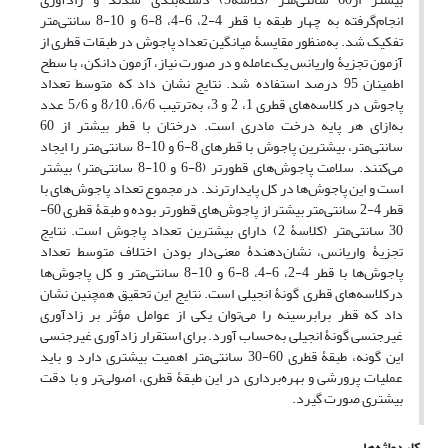
انجام‌گرفته به چهار طبقه با قطر 4-2، 6-4، 8-6 و 10-8 سانتی‌متر
تفکیک شد. به‌منظور مقایسۀ میانگین تعداد پاجوش در طبقات قطری از
آزمون تجزیۀ واریانس یک‌عامله و در صورت نیاز، آزمون دانکن، با سطح
اطمینان 95 درصد استفاده شد. نتایج نشان داد که متوسط تعداد
پاجوش‌ در کلاسه‌های قطری 1، 2 و 3، به‌ترتیب 6/6، 8/10 و 5/6 عدد
به‌ازای هر پایه درخت مادری است. درختان با قطر بیشتر از 60
سانتی‌متر، بیشترین پاجوش با قطرهای 8-6 و 10-8 سانتی‌متر را ایجاد
می‌کنند. سلامت پاجوش‌های قطورتر (8-6 و 10-8 سانتی‌متر) بیشتر
است و این پاجوش‌ها در کل پایدارترند. در مجموع تعداد پاجوش‌های با
قطر 4-2 سانتی‌متر بیشتر از پاجوش‌های قطورتر بوده و طبقۀ قطری 60-
30 سانتی‌متر (کلاسۀ 2) دارای بیشترین تعداد پاجوش است. نتایج
تجزیۀ واریانس، نشان‌دهندۀ معنی‌دار بودن اختلاف متوسط تعداد
پاجوش‌ها با قطر 4-2، 6-4، 8-6 و 10-8 سانتی‌متر و کل پاجوش‌ها
درکلاسه‌های قطری گونۀ انجیلی است. نتایج این تحقیق همچنین نشان
داد که قطر ‌برابر‌سینه را می‌توان یکی از عوامل مؤثر بر زادآوری
غیرجنسی گونۀ انجیلی به‌حساب آورد. برای استقرار زادآوری غیر‌جنسی
این گونه، طبقۀ قطری 60-30 سانتی‌متر اهمیت بیشتری دارد و باید
عملیات پرورشی و بهره‌برداری در این طبقۀ قطری، اصولی‌تر و با دقت
بیشتری صورت گیرد.
کلیدواژه‌ها