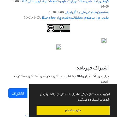
گواهی رتبه علمی مجلات وزارت علوم، تحقیقات و فناوری سال 1403
1404-
06-30
ششمین همایش ملی جنگل ایران
1404-04-31
تقدیر وزارت علوم، تحقیقات و فناوری از مجله جنگل
1403-01-16
Iranian journal of Forest
© 2009 by
Iranian Society of Forestry
is
licensed under
Creative Commons Attribution 4.0 International
اشتراک خبرنامه
برای دریافت اخبار و اطلاعیه های مهم نشریه در خبرنامه نشریه مشترک
شوید.
اشتراک
این وب سایت از کوکی ها برای اطمینان از ارائه بهترین
خدمات استفاده می کند.
متوجه شدم
سامانه مدیریت نشریات علمی.
طراحی و پیاده سازی از
سیناوب