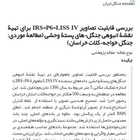
بررسی قابلیت تصاویر IRS-P6-LISS IV برای تهیۀ
نقشۀ انبوهی جنگل¬های پستۀ وحشی (مطالعۀ موردی:
جنگل خواجه¬کلات خراسان)
نوع مقاله : مقاله پژوهشی
چکیده
به‌‌منظور بررسی قابلیت تصاویر ماهواره‌ای در تهیۀ نقشۀ انبوهی
جنگل‌های پستۀ وحشی، داده‌های سنجنده LISS IV ماهوارۀ IRS-P6 با
اندازه تفکیک مکانی 5 متر مربوط به سال 1386 تجزیه‌وتحلیل شد. این
مطالعه در منطقه‌ای به وسعت 500 هکتار در خواجه‌کلات استان خراسان
رضوی اجرا شد. تصحیح هندسی تصویر با استفاده از نقاط کنترل
استخراج‌شده از تصویر اُرتو‌شدۀ دیگری از منطقه، انجام شد. خطای
RMS کمتر از یک پیکسل بود. علاوه بر باندهای اصلی، چند باند
مصنوعی حاصل از پردازش‌هایی مانند نسبت‌گیری و مؤلفه‌های اصلی، در
تجزیه‌وتحلیل‌ها استفاده شد. مجموعۀ باندهای مناسب طبقه‌بندی بر
اساس معیار واگرایی و نمونه‌های تعلیمی انتخاب شد. برای ارزیابی صحت
نتایج طبقه‌بندی، یک نقشۀ واقعیت زمینی نمونه‌ای شامل 34 قطعه 1