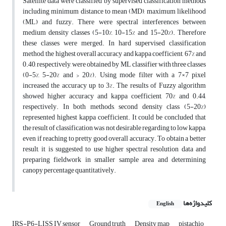
Satellite data were classified by supervised classification methods
including minimum distance to mean (MD), maximum likelihood
(ML) and fuzzy. There were spectral interferences between
medium density classes (5-10%, 10-15% and 15-20%). Therefore
these classes were merged. In hard supervised classification
method, the highest overall accuracy and kappa coefficient, 67% and
0.40, respectively, were obtained by ML classifier with three classes
(0-5%, 5-20% and > 20%). Using mode filter with a 7×7 pixel
increased the accuracy up to 3%. The results of Fuzzy algorithm
showed higher accuracy and kappa coefficient, 70% and 0.44,
respectively. In both methods, second density class (5-20%)
represented highest kappa coefficient. It could be concluded that
the result of classification was not desirable regarding to low kappa,
even if reaching to pretty good overall accuracy. To obtain a better
result, it is suggested to use higher spectral resolution data and
preparing fieldwork in smaller sample area and determining
canopy percentage quantitatively.
کلیدواژه‌ها
English
IRS-P6-LISS IV sensor
Ground truth
Density map
pistachio