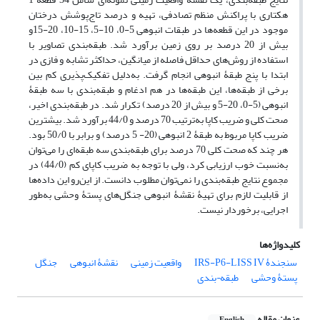
هکتاری با پراکنش منظم تصادفی، تهیه و درصد تاج‌پوشش درختان
موجود در این قطعه‌ها در طبقات انبوهی 5-0، 10-5، 15-10، 20-15و
بیش از 20 درصد بر روی زمین برآورد شد. طبقه‌بندی تصاویر با
استفاده از روش‌های حداقل فاصله از میانگین، حداکثر تشابه و فازی در
ابتدا با پنج طبقۀ انبوهی انجام گرفت. به‌دلیل تفکیک‌پذیری کم بین
برخی از طبقه‌ها، این طبقه‌ها در هم ادغام و طبقه‌بندی با سه طبقۀ
انبوهی (5-0، 20-5 و بیش از 20 درصد) تکرار شد. در طبقه‌بندی اخیر،
صحت کلی و ضریب کاپا به‌ترتیب 70 درصد و 44/0 برآورد شد. بیشترین
ضریب کاپا مربوط به طبقۀ 2 انبوهی (20- 5 درصد) و برابر با 50/0 بود.
هر چند که صحت کلی 70 درصد برای طبقه‌بندی سه طبقه‌ای را می‌توان
به‌نسبت خوب ارزیابی کرد، ولی با توجه به ضریب کاپای کم (44/0) در
مجموع نتایج طبقه‌بندی را نمی‌توان مطلوب دانست. از این‌رو این داده‌ها
از قابلیت لازم برای تهیۀ نقشۀ انبوهی جنگل‌های پستۀ وحشی به‌طور
اجرایی، برخوردار نیست.
کلیدواژه‌ها
سنجندۀ IRS-P6-LISS IV
واقعیت زمینی
نقشۀ انبوهی
جنگل
پستۀ وحشی
طبقه¬بندی
عنوان مقاله