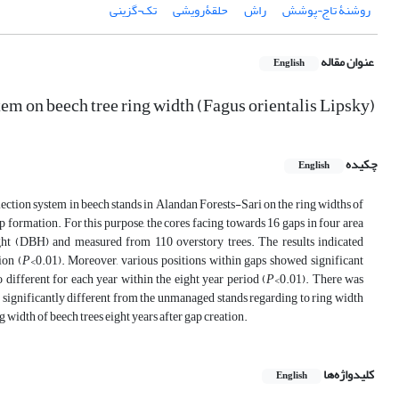
روشنۀ تاج¬پوشش
راش
حلقۀرویشی
تک¬گزینی
عنوان مقاله
English
tem on beech tree ring width (Fagus orientalis Lipsky)
چکیده
English
lection system in beech stands in Alandan Forests-Sari on the ring widths of
p formation. For this purpose, the cores facing towards 16 gaps in four area
eight (DBH) and measured from 110 overstory trees. The results indicated
ion (
P
<0.01). Moreover, various positions within gaps showed significant
 different for each year within the eight year period (
P
<0.01). There was
 significantly different from the unmanaged stands regarding to ring width
ng width of beech trees eight years after gap creation.
کلیدواژه‌ها
English