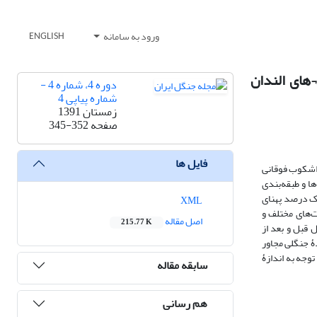
ورود به سامانه
ENGLISH
های الندان
دوره 4، شماره 4 -
شماره پیاپی 4
زمستان 1391
صفحه
345-352
فایل ها
 اشکوب فوقانی
ا و طبقه‌بندی
شد. در سطح یک درصد پهنای
XML
ت‌های مختلف و
اصل مقاله
215.77 K
قبل و بعد از
 ‌جنگلی مجاور
توجه به اندازۀ
سابقه مقاله
هم رسانی