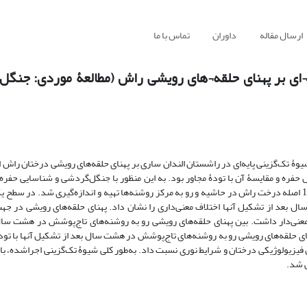
ارسال مقاله
داوران
تماس با ما
ای بر پهنای حلقه¬های رویشی راش (مطالعۀ موردی: جنگل¬
ۀ تک‌گزینی پایه‌ای در راشستان الندان ساری بر پهنای حلقه‌های رویشی درختان را‌ش
ره و مقایسۀ آن با تودۀ مجاور بود. به این منظور با جنگل‌گردشی و شناسایی حفره‌ه
مساحت آنها، نمونه‌های حلقه‌های رویشی در ارتفاع برابر سینه (30/1متر) از 110 اصله درخت راش در حاشیه و رو به مرکز روشنه‌ها تهیه و اندازه‌گیری 
بعد از تشکیل آنها اختلاف معنی‌داری را نشان داد. پهنای حلقه‌های رویشی در جه
نی‌دار داشت. بین پهنای حلقه‌های رویشی رو به روشنه‌های تاج‌پوشش در هشت سال 
 حلقه‌های رویشی رو به روشنه‌های تاج‌پوشش در هشت سال بعد از تشکیل آنها با تودۀ
 فیزیولوژیکی درختان و شرایط نوری نسبت داد. به‌طور کلی شیوۀ تک‌گزینی اجراشده، با 
 شد.