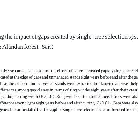
g the impact of gaps created by single-tree selection sys
: Alandan forest-Sari)
tudy was conducted to explore the effects of harvest-created gaps by single-tree se
ocated at the edge of gaps and unmanaged stands eight years before and after the ga
ell as the adjacent un-harvested stands were extracted in diameter at breast h
ifferences among gap classes in terms of ring widths eight years after their creat
egarding to ring width (
P
<0.01). Ring widths of the studied beech trees were also
ifference among gaps eight years before and after cutting (
P
<0.01). Gaps were also
general, it can be stated that the applied single-tree selection have influenced tree ri