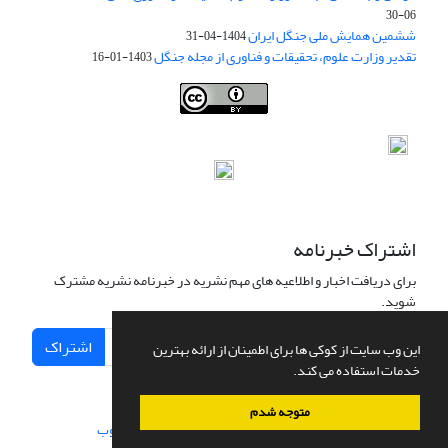
06-30
ششمین همایش ملی جنگل ایران
1404-04-31
تقدیر وزارت علوم، تحقیقات و فناوری از مجله جنگل
1403-01-16
Iranian journal of Forest
© 2009 by
Iranian Society of Forestry
is
licensed under
Creative Commons Attribution 4.0 International
اشتراک خبرنامه
برای دریافت اخبار و اطلاعیه های مهم نشریه در خبرنامه نشریه مشترک
شوید.
اشتراک
این وب سایت از کوکی ها برای اطمینان از ارائه بهترین
خدمات استفاده می کند.
متوجه شدم
سامانه مدیریت نشریات علمی.
طراحی و پیاده سازی از
سیناوب