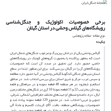
برخی خصوصیات اکولوژیک و جنگل‌شناسی
رویشگاه‌های گیلاس وحشی در استان گیلان
نوع مقاله : مقاله پژوهشی
چکیده
گیلاس وحشی یکی از درختان پهن‌برگ و مرغوب جنگل‌های شمال ایران
است که به‌طور پراکنده یا به‌صورت گروه‌های کوچک در رویشگاه‌های
خاصی حضور دارد. این تحقیق در صدد آن است که خصوصیات
رویشگاه‌های آن را در گیلان بررسی کند. برای این منظور، ابتدا در سطح
استان تیپ‌های جنگلی که گونۀ گیلاس وحشی در آنها حضور دارد مطالعه
و سپس غرب، مرکز و شرق استان برای بررسی انتخاب شد. در مناطق
اسالم و شفارود در هر منطقه 48 قطعه نمونه و در سیاهکل و قلعه
رودخان به‌ترتیب 22 و 11 قطعه نمونۀ 10 آری در شکل‌های مختلف زمین
(یال، دره، دامنه و مسطح) و جهت‌های مختلف جغرافیایی (شمالی، شرقی،
جنوبی و غربی) انتخاب شد. در مجموع 129 قطعه نمونه پیاده شد و
خصوصیات رویشگاهی منطقه، بافت، pH، کربنات کلسیم و مادۀ آلی
خاک و مشخصات کمی و کیفی درختان در هر قطعه نمونه بررسی شد.