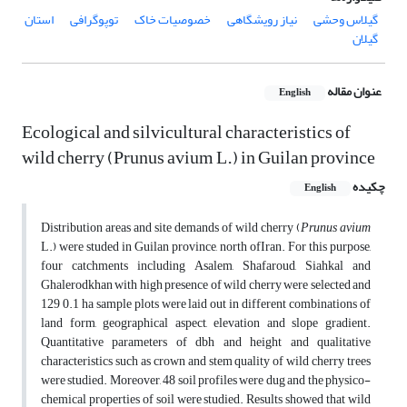
گیلاس ‌وحشی
نیاز رویشگاهی
خصوصیات خاک
توپوگرافی
استان
گیلان
عنوان مقاله
English
Ecological and silvicultural characteristics of
wild cherry (Prunus avium L.) in Guilan province
چکیده
English
Distribution areas and site demands of wild cherry (
Prunus avium
L.) were studed in Guilan province, north ofIran. For this purpose,
four catchments including Asalem, Shafaroud, Siahkal and
Ghalerodkhan with high presence of wild cherry were selected and
129 0.1 ha sample plots were laid out in different combinations of
land form, geographical aspect, elevation and slope gradient.
Quantitative parameters of dbh and height and qualitative
characteristics such as crown and stem quality of wild cherry trees
were studied. Moreover, 48 soil profiles were dug and the physico-
chemical properties of soil were studied. Results showed that wild