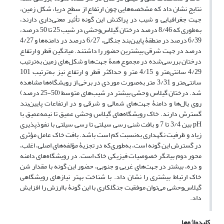
نتایج نشان داد که مشخصه‌هایی چون ارتفاع از سطح دریا، شکل زمین،
جهت جغرافیایی و شیب در پراکنش این گونه تأثیر معنی‌داری دارند،
به‌طوری که 8/46 درصد درختان گیلاس‌وحشی در شیب 25 تا 50 درصد،
6/39 درصد در منطقۀ پایین‌بند جنگلی، 6/27 درصد در دامنه‌ها و 4/27
درصد در جهت شرقی بیشترین حضور را داشتند. میانگین قطر و ارتفاع
درختان بررسی‌شده در مجموع همۀ جهت‌ها و شکل‌های زمین به‌ترتیب
4/29 سانتی‌متر و 4/15 متر و حداکثر قطر و ارتفاع نیز به‌ترتیب 101
سانتی‌متر و 3/31 متر به‌صورت موردی در برخی از رویشگاه‌ها مشاهده
شد. درختان گیلاس وحشی بیشتر در شیب‌های متوسط (50-25 درصد)
روی یال‌ها و دامنۀ جهت‌های شمالی و شرقی و در ارتفاعات پایین‌بند
گسترش دارند. خاک رویشگاه‌های گیلاس وحشی عمیق تا نیمه‌عمیق با
pH بین 3/4 تا 7 و بافت شنی رسی سیلتی تا رسی سیلتی با نفوذپذیری
زیاد و ظرفیت نگهداری به‌نسبت کم است باشد. بافت خاک عامل مؤثری
در گسترش این گونه است، به‌طوری‌که در تجزیۀ مؤلفه‌های اصلی، اغلب،
محور دوم بیانگر خصوصیات فیزیکی خاک است. در رویشگاه‌های دامنه
و دره، بیشتر در جهت‌های غربی و جنوبی، حضور این گونه با مقدار شن
خاک ارتباط بیشتری را نشان داد. با شناخت بهتر نیازهای رویشگاهی
گیلاس‌وحشی می‌توان موفقیت جنگلکاری با این گونۀ با‌ارزش را افزایش
داد.
کلیدواژه‌ها