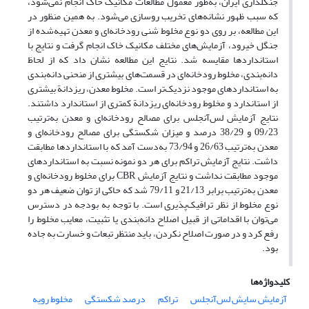
جنگلداری ایران، به‌طور معمول مطالعات مکانیک خاک انجام نمی‌شود،
که سبب ظهور نشانه‌های تخریب روسازی می‌شود. به همین منظور در
این مطالعه، بر روی دو نوع مخلوط شنی رودخانه‌ای و معدن تهیه‌شده از
جنگل خیرود، آزمایش‌های مختلف مکانیک خاک انجام گرفت و نتایج با
استانداردها مقایسه شد. نتایج این مطالعه نشان‌ داد که از لحاظ
دانه‌بندی، مخلوط رودخانه‌ای در قسمت‌های بیشتری از منحنی دانه‌بندی
به استانداردهای موجود نزدیک‌تر است. مخلوط معدن، ریزدانة بیشتری
از استاندارد و مخلوط رودخانه‌ای ریزدانة کمتری از استاندارد داشتند.
نتایج آزمایش لس‌آنجلس برای مصالح رودخانه‌ای و معدن به‌ترتیب
09/23 و 38/29 درصد و میزان شکستگی برای مصالح رودخانه‌ای و
معدن به‌ترتیب 26/63 و 73/94 به‌دست آمد که با استانداردها مطابقت
داشت. نتایج آزمایش تراکم برای هر دو نمونه نسبت به استانداردهای
موجود مطابقت نداشت و نتایج آزمایش CBR برای مخلوط رودخانه‌ای و
معدن به‌ترتیب برابر 21/13 و 79/11 شد که حاکی از توان ضعیف هر دو
نوع مخلوط از نظر ترافیک‌پذیری است. با توجه به بودجه در دسترس
می‌توان با اقداماتی از قبیل اصلاح دانه‌بندی یا تثبیت، معایب مخلوط را
رفع کرد و در صورت اصلاح نکردن، باید منتظر تبعات و خسارت به جاده
بود.
کلیدواژه‌ها
آزمایش سایش لس‌آنجلس
تراکم
درصد شکستگی
مخلوط رویه