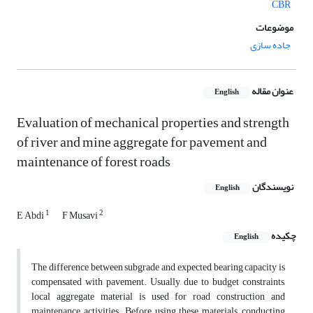
CBR
موضوعات
جاده سازی
عنوان مقاله
English
Evaluation of mechanical properties and strength
of river and mine aggregate for pavement and
maintenance of forest roads
نویسندگان
English
1
2
E Abdi
F Musavi
چکیده
English
The difference between subgrade and expected bearing capacity is
compensated with pavement. Usually, due to budget constraints,
local aggregate material is used for road construction and
maintenance activities. Before using these materials, conducting