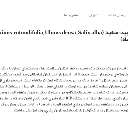
ارسال مقاله
داوران
تماس با ما
اه)
 آب یا زمین تعریف کرد که سبب به خطر افتادن سلامت، بقا و فعالیت‌های انسان یا دیگر
ویژه‌ای برخوردار است. هدف از این تحقیق ارزیابی توان گیاه‌پالایی سه گونة زبان‌گنج
نصر سمی نیکل از طریق برگ در حریم پالایشگاه نفت کرمانشاه است. نمونه‌برداری از
ارابی به‌عنوان منطقة شاهد) در سه نوبت در ابتدای فصل رویش (اواسط اردیبهشت)، م
 انجام شد. پارک شاهد در شرق پالایشگاه و در فاصلة نزدیک به‌عنوان منطقة آلوده و مح
فارابی در فاصلة دورتر از پالایشگاه به‌عنوان منطقة شاهد انتخاب شد. بعد از عصاره‌گیری، مقدار فلز نیکل با دستگاه ICP اندازه‌گیری 
چنین در دو منطقة مورد نمونه‌برداری (منطقة آلوده و شاهد) در اوایل فصل رویش برگ 
آلوده جذب نیکل در برگ گونة زبان‌گنجشک و نارون چتری روند افزایشی داشت.