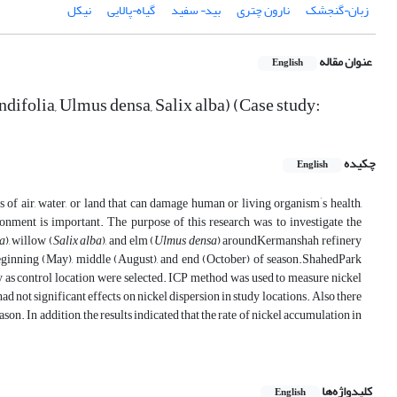
زبان¬گنجشک
نارون چتری
بید¬ سفید
گیاه¬پالایی
نیکل
عنوان مقاله
English
difolia, Ulmus densa, Salix alba) (Case study:
چکیده
English
’
s of air, water, or land that can damage human or living organism
s health,
ronment is important. The purpose of this research was to investigate the
a
), willow (
Salix alba
), and elm (
Ulmus densa
) aroundKermanshah refinery
beginning (May), middle (August), and end (October) of season.ShahedPark
ry as control location were selected. ICP method was used to measure nickel
d not significant effects on nickel dispersion in study locations. Also there
on. In addition, the results indicated that the rate of nickel accumulation in
کلیدواژه‌ها
English