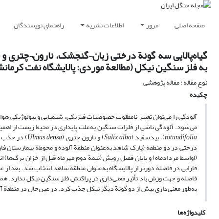
صفحه اصلی
مرور
اطلاعات نشریه
راهنمای نویسندگان
به فلز سنگین نیکل (مطالعة موردی: پالایشگاه نفت کرمانش
نوع مقاله : مقاله پژوهشی
چکیده
آلودگی را می‌توان تغییر نا‌مطلوب خصوصیات فیزیکی، شیمیایی و بیولوژیکی هوا،
می‌شود. آلودگی ناشی از فلزات سنگین به‌علت پایداری در محیط زیست از اهمیت 
rotundifolia
)، بید‌سفید (
Salix alba
) و نارون چتری (
Ulmus densa
) در جذب ع
درختی در دو منطقه (پارک شاهد به‌عنوان منطقة آلوده و محوطة بیمارستان ف
(اواسط مرداد‌ماه) و پایان فصل رویش (نیمة دوم مهر‌ماه قبل از خزان برگ‌ها)
فاصله و جهت وزش باد تأثیر معنی‌داری در پراکنش فلز سنگین نیکل ندارد. هم
به‌طور معنی‌داری بیش از دو گونة دیگر نیکل جذب کرد. در عین‌حال در منطقة 
کلیدواژه‌ها