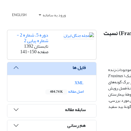
ورود به سامانه
ENGLISH
گیاه‌پالایی سه گونة درختی زبان¬گنجشک، نارون¬چتری و بید¬سفید (Fraxinus rotundifolia, Ulmus densa, Salix alba) نسبت
دوره 5، شماره 2 -
شماره پیاپی 2
تابستان 1392
صفحه
141-150
فایل ها
 موجودات زنده
شک (
Fraxinus
 برگ گونه‌های
XML
یانة فصل رویش
اصل مقاله
404.74 K
وطة بیمارستان
شد. نتایج نشان داد که در مناطق مورد بررسی،
گونة بید سفید
سابقه مقاله
هم رسانی