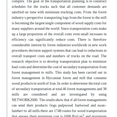
complex. The goal of the transportation planning is to construct
schedules for the trucks, such that all customer demands are
satisfied on time with minimum trucking costs. From the forest
industry’s perspective, transporting logs from the forest to the mill
is becoming the largest single component of wood supply costs for
many suppliers around the world. Since transportation costs make
up a large proportion of the overall costs, even small increases in
efficiency can significantly reduce costs. There is, therefore,
considerable interest by forest industries worldwide in new work
procedures, decision support systems that can lead to reductions in
overall transport costs and numbers of trucks on the road. The
research objective is to develop transportation plan to minimize
haul costs and determine the cost of secondary transportation from
forest management to mills. This study has been carried out in
forest management in Hyrcanian forest and mill that consume
wood products in north of Iran. In order to determine the total cost
of secondary transportation at total 46 forest managements and 38
mills are considered and are investigated by using
NETWORK2000. The results show that if all forest managements
can send their products (logs, pulpwood, fuelwood, and swan-
lumber) to all mills there are 1748 routes for wood transportation
3
that among them minimum cost is 1600 Rial/m
and maximum