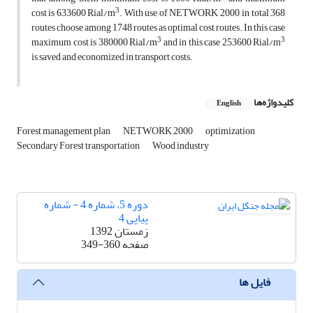
3
cost is 633600 Rial/m
. With use of NETWORK 2000, in total 368
routes choose among 1748 routes as optimal cost routes. In this case
3
3
maximum cost is 380000 Rial/m
and in this case 253600 Rial/m
is saved and economized in transport costs.
کلیدواژه‌ها
English
Forest management plan
NETWORK 2000
optimization
Secondary Forest transportation
Wood industry
دوره 5، شماره 4 - شماره
پیاپی 4
زمستان 1392
صفحه
349-360
فایل ها