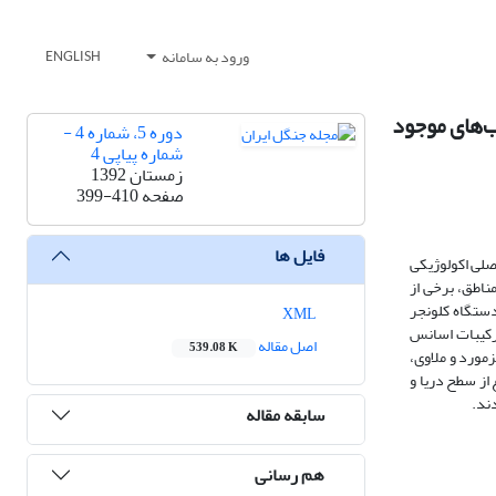
ورود به سامانه
ENGLISH
ویشگاههای اکوتیپ‌های مورد (Myrtus communis L.) با ترکیب‌های موجود
دوره 5، شماره 4 -
شماره پیاپی 4
زمستان 1392
صفحه
399-410
فایل ها
اصلی اکولوژیکی
از مراجعه به مناطق، برخی از
دستگاه کلونجر
XML
ای بررسی ارتباط عوامل محیطی و ترکیبات اسانس
اصل مقاله
539.08 K
ی سپید‌دشت، چم‌سنگر، گز‌مورد و ملاوی،
در نهایت عواملی از قبیل ارتفاع از سطح دریا و
دند.
سابقه مقاله
هم رسانی