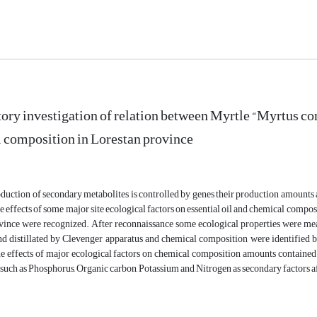
ory investigation of relation between Myrtle “Myrtus com
il composition in Lorestan province
uction of secondary metabolites is controlled by genes their production amounts a
he effects of some major site ecological factors on essential oil and chemical compos
vince were recognized. After reconnaissance some ecological properties were mea
nd distillated by Clevenger apparatus and chemical composition were identifie
he effects of major ecological factors on chemical composition amounts contained 
s such as Phosphorus, Organic carbon, Potassium and Nitrogen as secondary factors 