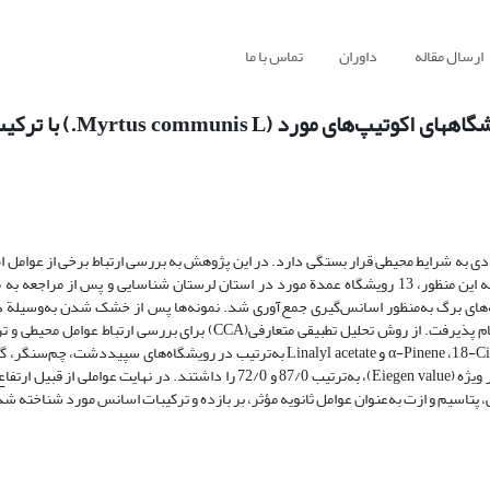
ارسال مقاله
داوران
تماس با ما
بررسی تبیینی روابط بین عوامل اکولوژیکی مستقر در ر
زیادی به شرایط محیطی قرار بستگی دارد. در این پژوهش به‌ بررسی ارتباط برخی از عوامل 
رویشگاه‌های درختچة مورد و مقدار اسانس و نوع ترکیبات آن پرداخته شد. به این منظور، 13 رویشگاه عمدة مورد در استان لرستان شناسایی و پس 
نه‌های برگ به‌منظور اسانس‌گیری جمع‌آوری شد. نمونه‌ها پس از خشک شدن به‌وسیلة 
اسانس‌گیری شد و شناسایی ترکیبات آن به‌وسیلة دستگاهGC و GC/MS انجام پذیرفت. از روش تحلیل تطبیقی متعارفی(CCA) بر
استفاده شد. نتایج نشان داد چهار ترکیب اصلی اسانس مورد α-Pinene ،1,8-Cineole، Linalool و Linalyl acetate به‌ترتیب در رویشگاه‌ها
بیشترین مقدار را دارند. محور‌های اول و دوم رسته‌بندی CCA بیشترین مقادیر ویژه (Eiegen value)، به‌ترتیب 87/0 و 72/0 را داشتند. 
، پتاسیم و ازت به‌عنوان عوامل ثانویه مؤثر، بر بازده و ترکیبات اسانس مورد شناخته ش