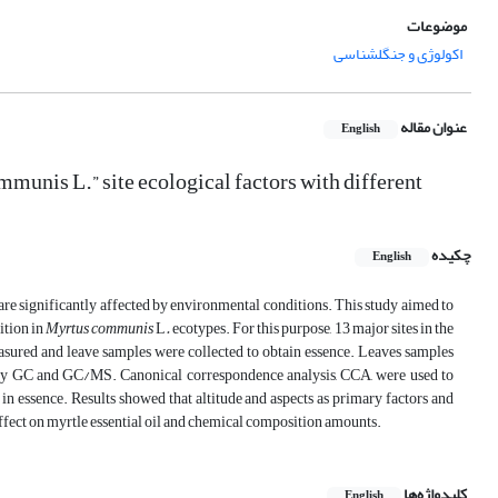
موضوعات
اکولوژی و جنگلشناسی
عنوان مقاله
English
munis L.” site ecological factors with different
چکیده
English
re significantly affected by environmental conditions. This study aimed to
ition in
Myrtus communis
L
.
ecotypes. For this purpose, 13 major sites in the
sured and leave samples were collected to obtain essence. Leaves samples
d by GC and GC/MS. Canonical correspondence analysis, CCA, were used to
in essence. Results showed that altitude and aspects as primary factors and
affect on myrtle essential oil and chemical composition amounts.
کلیدواژه‌ها
English