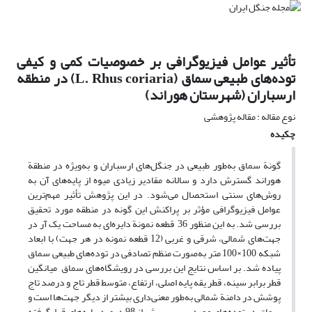
تأثیر عوامل فیزیوگرافی بر خصوصیات کمی و کیفی
توده‌های طبیعی سماق (L. Rhus coriaria) در منطقه
ارسباران (شهرستان هوراند)
نوع مقاله : مقاله پژوهشی
چکیده
گونة سماق به‌طور طبیعی در جنگل‌های ارسباران و به‌ویژه در منطقة
هوراند گسترش دارد و سالانه مقادیر زیادی میوه از پایه‌های آن به
روش‌های سنتی استحصال می‌شود. در این پژوهش تأثیر مهم‌ترین
عوامل فیزیوگرافی مؤثر بر پراکنش این گونه در منطقه مورد تحقیق
بررسی شد. به ‌این منظور 36 قطعه نمونة دایره‌ای به مساحت یک آر در
جهت‌های شمالی، شرقی و غربی (12 قطعه نمونه در هر جهت) با ابعاد
شبکه 100×100 متر به‌صورت منظم تصادفی در توده‌های طبیعی سماق
پیاده شد. بر اساس نتایج این بررسی در رویشگاه‌های سماق میانگین
قطر برابر سینه، قطر یقه پایه اصلی، ارتفاع، متوسط قطر تاج و درصد تاج‌
پوشش در دامنة شمالی به‌طور معنی‌داری بیشتر از دیگر جهت‌ها است و
سماق در توده‌های مورد بررسی بیش از 98 درصد پایه‌های قرارگرفته