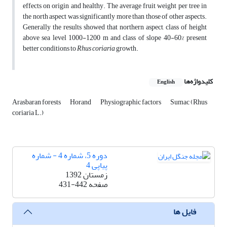
effects on origin and healthy. The average fruit weight per tree in
the north aspect was significantly more than those of other aspects.
Generally the results showed that northern aspect, class of height
above sea level 1000-1200 m and class of slope 40-60% present
better conditions to
Rhus coriaria
growth.
کلیدواژه‌ها
English
Arasbaran forests
Horand
Physiographic factors
Sumac (Rhus
coriaria L.)
دوره 5، شماره 4 - شماره
پیاپی 4
زمستان 1392
صفحه
431-442
فایل ها