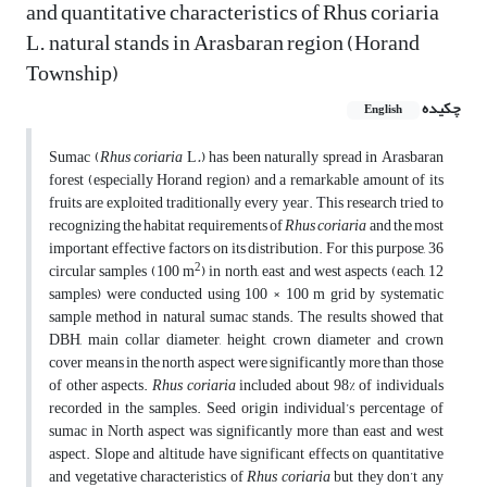
and quantitative characteristics of Rhus coriaria
L. natural stands in Arasbaran region (Horand
Township)
چکیده
English
Sumac (
Rhus coriaria
L
.
) has been naturally spread in Arasbaran
forest (especially Horand region) and a remarkable amount of its
fruits are exploited traditionally every year. This research tried to
recognizing the habitat requirements of
Rhus coriaria
and the most
important effective factors on its distribution. For this purpose, 36
2
circular samples (100 m
) in north, east and west aspects (each, 12
samples) were conducted using 100 × 100 m grid by systematic
sample method in natural sumac stands. The results showed that
DBH, main collar diameter, height, crown diameter and crown
cover means in the north aspect were significantly more than those
of other aspects.
Rhus coriaria
included about 98% of individuals
recorded in the samples. Seed origin individual’s percentage of
sumac in North aspect was significantly more than east and west
aspect. Slope and altitude have significant effects on quantitative
and vegetative characteristics of
Rhus
coriaria
but they don’t any