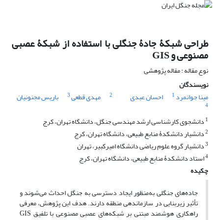
طراحی شبکۀ جادۀ جنگلی با استفاده از شبکۀ عصبی
مصنوعی و GIS
نوع مقاله : مقاله پژوهشی
نویسندگان
3
2
1
مینا جوانمرد
احسان عبدی
مهدی قطعی
باریس مجنونیان
4
1
دانشجوی کارشناسی ارشد مهندسی جنگل، دانشگاه تهران، کرج
2
دانشیار دانشکدۀ منابع طبیعی، دانشگاه تهران، کرج
3
دانشیار گروه علوم ریاضی دانشگاه امیرکبیر، تهران
4
استاد دانشکدۀ منابع طبیعی، دانشگاه تهران، کرج
چکیده
جاده‌های جنگلی به‌منظور ایجاد دسترسی به جنگل احداث می‌شوند و
تأثیر زیربنایی در سازماندهی منطقه دارند. هدف این پژوهش، معرفی
راهکاری هوشمند مبتنی بر شبکه‌های عصبی مصنوعی با تلفیق GIS