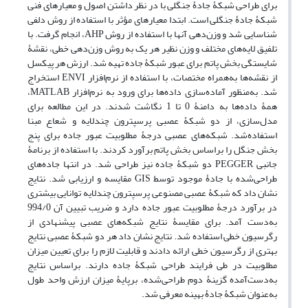
برای طراحی شبکۀ جادۀ جنگلی با در نظر داشتن اصول و معیارهای فنی
شبکۀ جادۀ جنگلی است. ابتدا معیارهای مؤثر با استفاده از روش دلفی
شناسایی شد و وزن‌دهی آنها با استفاده از روش AHP، انجام گرفت. با
تلفیق لایه‌های مختلف و وزن نظیر هر یک به روش وزن‌دهی خطی، نقشۀ
شایستگی بخش پاتم برای عبور شبکۀ جاده تهیه شد. ارزش هر پیکسل
از نقشه‌ها به‌همراه مختصات، با استفاده از نرم‌افزار ENVI استخراج
شد. به‌منظور آماده‌سازی داده‌ها برای ورود به نرم‌افزار MATLAB،
همۀ داده‌ها به دامنۀ 0 تا 1 نگاشت شدند. در این مطالعه برای
مدل‌سازی، از دو شبکۀ عصبی پرسپترون چندلایه و شعاع مبنا
استفاده‌شد. شبکه‌های عصبی درجۀ مطلوبیت عبور جاده برای پنج
بخش جنگل را براساس بخش پاتم برآورد کردند. با استفاده از برنامۀ
جانبی PEGGER دو شبکۀ جاده نیز طراحی شد. در انتها جاده‌های
طراحی‌شده با جادۀ موجود توسط GIS مقایسه و ارزیابی شد. نتایج
نشان داد که شبکۀ عصبی مصنوعی پرسپترون چندلایه توانایی بیشتری
در برآورد درجۀ مطلوبیت عبور جاده دارد و ضریب تبیین آن 994/0
به‌دست آمد. برای مقایسۀ نتایج شبکه‌های عصبی پیشنهادی از
رگرسیون خطی استفاده شد. نتایج نشان داد هر دو شبکۀ عصبی نتایج
بهتری از رگرسیون خطی ارائه دادند و قابلیت لازم را برای تعیین میزان
مطلوبیت در طی فرایند طراحی شبکۀ جاده دارند. براساس نتایج
به‌دست‌آمده گزینۀ دوم طراحی‌شده، برپایۀ میزان ارزش واحد طول
به‌عنوان شبکۀ جادۀ بهینه معرفی شد.