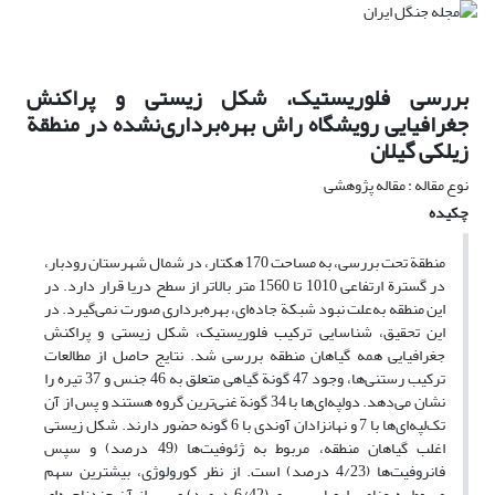
بررسی فلوریستیک، شکل زیستی و پراکنش
جغرافیایی رویشگاه راش بهره‌برداری‌نشده در منطقة
زیلکی گیلان
نوع مقاله : مقاله پژوهشی
چکیده
منطقة تحت بررسی، به مساحت 170 هکتار، در شمال شهرستان رودبار،
در گسترة ارتفاعی 1010 تا 1560 متر بالاتر از سطح دریا قرار دارد. در
این منطقه به‌علت نبود شبکة جاده‌ای، بهره‌برداری صورت نمی‌گیرد. در
این تحقیق، شناسایی ترکیب فلوریستیک، شکل زیستی و پراکنش
جغرافیایی همه گیاهان منطقه بررسی شد. نتایج حاصل از مطالعات
ترکیب رستنی‌ها، وجود 47 گونة گیاهی متعلق به 46 جنس و 37 تیره را
نشان می‌دهد. دولپه‌ای‌ها با 34 گونة غنی‌ترین گروه هستند و پس از آن
تک‌لپه‌ای‌ها با 7 و نهانزادان آوندی با 6 گونه حضور دارند. شکل زیستی
اغلب گیاهان منطقه، مربوط به ژئوفیت‌ها (49 درصد) و سپس
فانروفیت‌ها (4/23 درصد) است. از نظر کورولوژی، بیشترین سهم
مربوط به عناصر اروپا- سیبری (6/42 درصد) و پس از آن چندناحیه‌ای