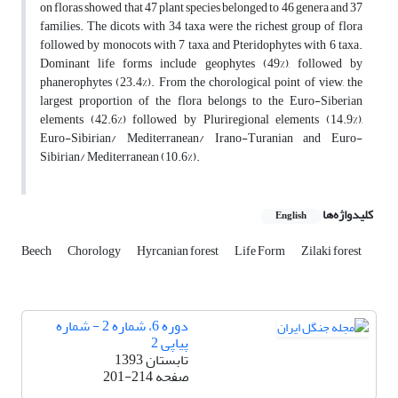
on floras showed that 47 plant species belonged to 46 genera and 37
families. The dicots with 34 taxa were the richest group of flora
followed by monocots with 7 taxa, and Pteridophytes with 6 taxa.
Dominant life forms include geophytes (49%), followed by
phanerophytes (23.4%). From the chorological point of view, the
largest proportion of the flora belongs to the Euro-Siberian
elements (42.6%) followed by Pluriregional elements (14.9%),
Euro-Sibirian/ Mediterranean/ Irano-Turanian and Euro-
Sibirian/ Mediterranean (10.6%).
کلیدواژه‌ها
English
Beech
Chorology
Hyrcanian forest
Life Form
Zilaki forest
دوره 6، شماره 2 - شماره
پیاپی 2
تابستان 1393
صفحه
201-214