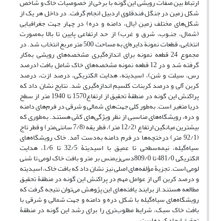
ارتباط بین صفات رویشی این گونه با برخی از خصوصیات خاک و شاخص
شکل زمین در جنگل فندقلوی اردبیل انجام گرفت. در داخل هر یک از
شکل‌های مختلف زمین (یال، دامنه و دره) در چهار جهت جغرافیایی
(شمال، جنـوب، شرق و غرب) از حد ارتفاعی پایین تا بالا به‌صورت
انتخابی، قطعات نمونة دایره‌ای به مساحت 500 متر مربع انتخاب شد. در
مجموع 24 قطعه ‌نمونه برای اندازه‌گیری مشخصه‌های رویشی به‌کار
گرفته شد و در 12 قطعه ‌نمونه مشخصه‌های خاک شامل بافت (درصد
رس، سیلت و شن)، اسیدیته، هدایت الکتریکی، درصد ازت، درصد
کربن آلی و درصد کربنات کلسیم اندازه‌گیری‌ شد. نتایج نشان‌ داد که
پراکنش این گونه در منطقۀ تحقیق از ارتفاع1570 تا 1940­ متر از سطح
دریا متغیر است. به‌طور کلی جهت‌های شمالی و شرقی در فرم‌های دامنه
و دره، رویشگاه‌های مناسبی از نظر ویژگی‌های‌ کمّی هستند. به‌طوری‌ که
بیشترین میانگین ارتفاع (12/2 متر)، قطر یقه (7/8 سانتی‌متر) و قطر تاج
(92/1 متر) درختچه‌ها در فرم دامنه به‌دست آمد. خاک رویشگاه‌های
سیاه‌گیله، نیمه‌سطحی تا عمیق با اسیدیتۀ 32/5 تا 1/6، هدایت
الکتریکی 481/0 تا 809/0دسی‌زیمنس ‌بر متر و بافت خاک لومی تا شنی
لومی است. تجزیۀ‌ مؤلفه‌های ‌اصلی نیز نشان داد که بافت خاک، اسیدیته
و درصد کربن آلی از عوامل مهم در پراکنش این گونه در منطقۀ تحقیق
مطالعه هستند.از برایند یافته‌های این پژوهش می‌توان نتیجه‌ گرفت که
رویشگاه‌های سیاه‌گیله با شکل ‌دره و دامنه و جهت ‌شمالی و شرقی با
بافت خاک سبک، شرایط مطلوب‌تری را برای رشد این‌ گونه در منطقۀ
تحقیق ایجاد کرده است.