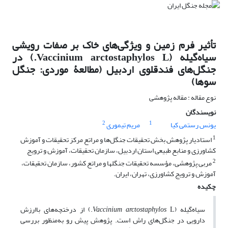
تأثیر فرم ‌زمین و ویژگی‌های خاک بر صفات‌ رویشی
سیاه‌گیله (Vaccinium arctostaphylos L.) در
جنگل‌های فندقلوی اردبیل (مطالعۀ موردی: جنگل
سوها)
نوع مقاله : مقاله پژوهشی
نویسندگان
2
1
یونس رستمی کیا
مریم تیموری
1
استادیار پژوهش بخش تحقیقات جنگل‌ها و مراتع مرکز تحقیقات و آموزش
کشاورزی و منابع طبیعی استان اردبیل، سازمان تحقیقات، آموزش و ترویج
2
مربی پژوهشی، مؤسسه تحقیقات جنگلها و مراتع کشور، سازمان تحقیقات،
آموزش و ترویج کشاورزی، تهران، ایران.
چکیده
سیاه‌گیله (
Vaccinium arctostaphylos
L.) از درختچه‌های باارزش
دارویی در جنگل‌های راش است. پژوهش پیش رو به‌منظور بررسی