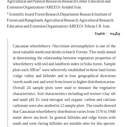
Agricultural and Natural Resources Research Center, Education and
Extension Organization (AREEO), Ardabil, Iran.
2
Scientific board, Forest Research Department, Research Institute of
Forests and Rangelands, Agricultural Research, Agricultural Research,
Education and Extension Organization (AREEO), Tehran, I.R. Iran.
چکیده
English
Caucasian whortleberry (
Vaccinium arctostaphylos
) is one of the
most valuable medicinal shrubs in beech Forests. This study aimed
at determining the relationship between vegetation properties of
whortleberry with soil and landform index in Soha forest
.
Sample
2
plots, each 500 m
, were selectively established in three land forms
(ridge, valley and hillside) and in four geographical directions
(north, south, east and west) from lower to higher distribution areas.
Overall, 24 sample plots were used to measure the vegetative
characteristics. Soil characteristics including soil texture (clay, silt
and sand), pH, Ec, total nitrogen, soil organic carbon and calcium
carbonate were also studied in 12 sample plots. The results showed
that Caucasian whortleberry distribution varies from 1570 to 1940
meter above sea level. In general, hillsides and ridge forms with
south and west-facing hillsides are suitable sites for this species.