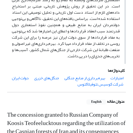
است. در این تحقیق از روش پژوهش تاریخی، مبتنی بر استخراج
داده‌های لازم از اسناد دست اول تاریخی و تحلیل توصیفی این اسناد
استفاده شده‌ است. براساس یافته‌های این تحقیق، ناآگاهی و بی‌توجهی
دولتمردان ایران به منابع طبیعی و همچنین نفوذ استعماری دول
قدرتمند سبب انعقاد قراردادها و اعطای این امتیازها شد که بی‌توجهی
به مفاد قراردادها از سوی دولت ایران نیز عرصه را برای این شرکت
روسی در تخلف از مفاد قرارداد مهیا کرد. بهره‌برداری‌های غیر اصولی و
منفعت طلبانة این شرکت خارجی از جنگل‌های شمال کشور، آسیب‌ها و
تخریب‌های جدی‌ای را در پی داشت.
کلیدواژه‌ها
امتیازات
بهره‌برداری از منابع جنگلی
جنگل‌های خزری
دولت ایران
شرکت کوسیس تئوفیلاکتوس
عنوان مقاله
English
The concession granted to Russian Company of
Koosis Teofeelucktous regarding the utilization of
the Caspian forests of Iran and its consequences