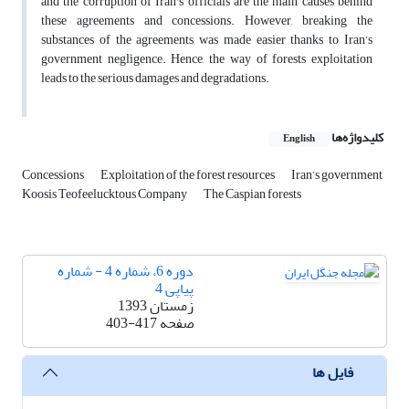
and the corruption of Iran's officials are the main causes behind
these agreements and concessions. However, breaking the
substances of the agreements was made easier thanks to Iran’s
government negligence. Hence, the way of forests exploitation
leads to the serious damages and degradations.
کلیدواژه‌ها
English
Concessions
Exploitation of the forest resources
Iran’s government
Koosis Teofeelucktous Company
The Caspian forests
دوره 6، شماره 4 - شماره
پیاپی 4
زمستان 1393
صفحه
403-417
فایل ها