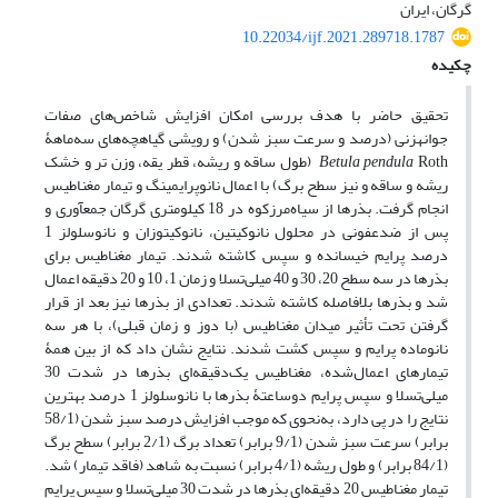
گرگان، ایران
10.22034/ijf.2021.289718.1787
چکیده
تحقیق حاضر با هدف بررسی امکان افزایش شاخص‌های صفات
جوانه‎زنی (درصد و سرعت سبز شدن) و رویشی گیاهچه‌های سه‌ماهۀ
la
Betula pendu
Roth (طول ساقه و ریشه، قطر یقه، وزن ‌تر و خشک
ریشه و ساقه و نیز سطح برگ) با اعمال نانوپرایمینگ و تیمار مغناطیس
انجام گرفت. بذرها از سیاه‌مرزکوه در 18 کیلومتری گرگان جمع‎آوری و
پس از ضدعفونی در محلول نانو‌کیتین، نانوکیتوزان و نانوسلولز 1
درصد پرایم خیسانده و سپس کاشته شدند. تیمار مغناطیس برای
بذرها در سه سطح 20، 30 و 40 میلی‌تسلا و زمان 1، 10 و 20 دقیقه اعمال
شد و بذرها بلافاصله کاشته شدند. تعدادی از بذرها نیز بعد از قرار
گرفتن تحت تأثیر میدان مغناطیس (با دوز و زمان قبلی)‌، با هر سه
نانوماده پرایم و سپس کشت شدند. نتایج نشان داد که از بین همۀ
تیمارهای اعمال‌شده، مغناطیس یک‌دقیقه‌ای بذرها در شدت 30
میلی‌تسلا و سپس پرایم دوساعتۀ بذرها با نانوسلولز 1 درصد بهترین
نتایج را در پی دارد، به‌نحوی که موجب افزایش درصد سبز شدن (58/1
برابر) سرعت سبز شدن (9/1 برابر) تعداد برگ (2/1 برابر) سطح برگ
(84/1 برابر) و طول ریشه (4/1 برابر) نسبت به شاهد (فاقد تیمار) شد.
تیمار مغناطیس 20 دقیقه‌ای بذرها در شدت 30 میلی‌تسلا و سپس پرایم