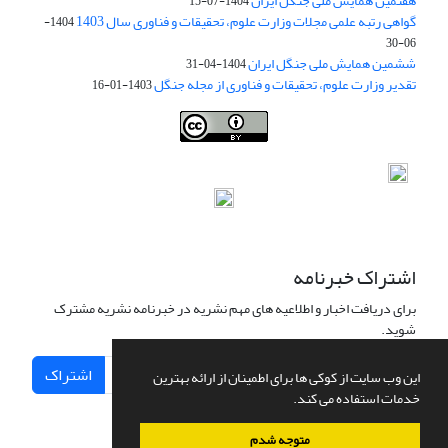
هفتمین همایش ملی جنگل ایران
1404-07-15
گواهی رتبه علمی مجلات وزارت علوم، تحقیقات و فناوری سال 1403
1404-
06-30
ششمین همایش ملی جنگل ایران
1404-04-31
تقدیر وزارت علوم، تحقیقات و فناوری از مجله جنگل
1403-01-16
Iranian journal of Forest
© 2009 by
Iranian Society of Forestry
is
licensed under
Creative Commons Attribution 4.0 International
اشتراک خبرنامه
برای دریافت اخبار و اطلاعیه های مهم نشریه در خبرنامه نشریه مشترک
شوید.
اشتراک
این وب سایت از کوکی ها برای اطمینان از ارائه بهترین
خدمات استفاده می کند.
متوجه شدم