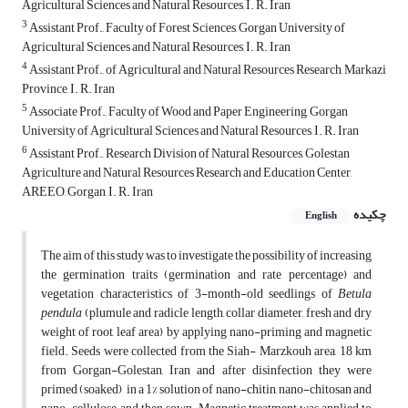
Agricultural Sciences and Natural Resources, I. R. Iran
3
Assistant Prof., Faculty of Forest Sciences, Gorgan University of
Agricultural Sciences and Natural Resources, I. R. Iran
4
Assistant Prof., of Agricultural and Natural Resources Research, Markazi
Province, I. R. Iran
5
Associate Prof., Faculty of Wood and Paper Engineering, Gorgan
University of Agricultural Sciences and Natural Resources, I. R. Iran
6
Assistant Prof., Research Division of Natural Resources, Golestan
Agriculture and Natural Resources Research and Education Center,
AREEO, Gorgan, I. R. Iran
چکیده
English
The aim of this study was to investigate the possibility of increasing
the germination traits (germination and rate percentage) and
vegetation characteristics of 3-month-old seedlings of
Betula
pendula
(plumule and radicle length, collar diameter, fresh and dry
weight of root, leaf area) by applying nano-priming and magnetic
field. Seeds were collected from the Siah- Marzkouh area, 18 km
from Gorgan-Golestan, Iran and after disinfection they were
primed (soaked) in a 1% solution of nano-chitin, nano-chitosan and