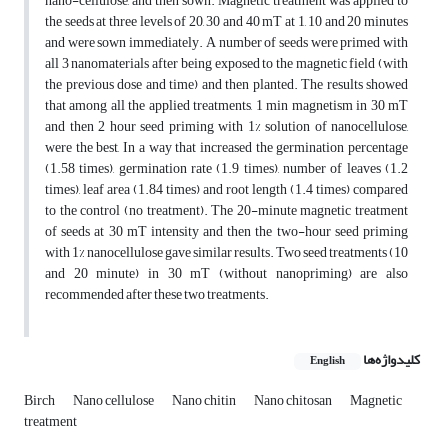
nano-cellulose, and then sown. Magnetic treatment was applied to
the seeds at three levels of 20, 30 and 40 mT at 1, 10 and 20 minutes
and were sown immediately. A number of seeds were primed with
all 3 nanomaterials after being exposed to the magnetic field (with
the previous dose and time) and then planted. The results showed
that among all the applied treatments, 1 min magnetism in 30 mT
and then 2 hour seed priming with 1% solution of nanocellulose,
were the best, In a way that increased the germination percentage
(1.58 times), germination rate (1.9 times), number of leaves (1.2
times), leaf area (1.84 times) and root length (1.4 times) compared
to the control (no treatment). The 20-minute magnetic treatment
of seeds at 30 mT intensity and then the two-hour seed priming
with 1% nanocellulose gave similar results. Two seed treatments (10
and 20 minute) in 30 mT (without nanopriming) are also
recommended after these two treatments.
کلیدواژه‌ها
English
Birch
Nano cellulose
Nano chitin
Nano chitosan
Magnetic
treatment