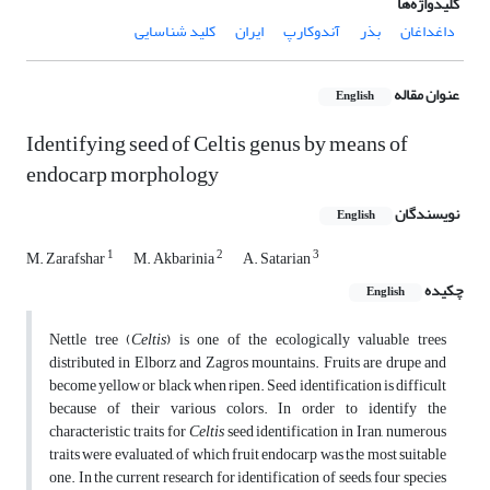
کلیدواژه‌ها
داغداغان
بذر
آندوکارپ
ایران
کلید شناسایی
عنوان مقاله
English
Identifying seed of Celtis genus by means of
endocarp morphology
نویسندگان
English
1
2
3
M. Zarafshar
M. Akbarinia
A. Satarian
چکیده
English
Nettle tree (
Celtis
) is one of the ecologically valuable trees
distributed in Elborz and Zagros mountains. Fruits are drupe and
become yellow or black when ripen. Seed identification is difficult
because of their various colors. In order to identify the
characteristic traits for
Celtis
seed identification in Iran, numerous
traits were evaluated, of which fruit endocarp was the most suitable
one. In the current research for identification of seeds, four species