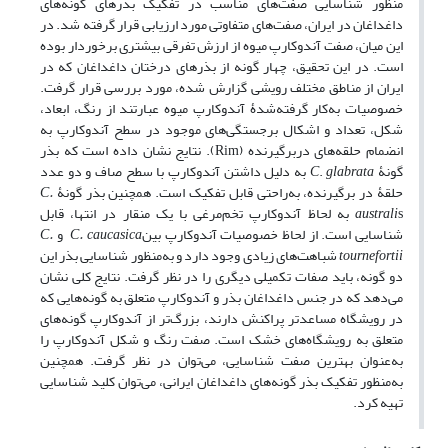
منظور شناسایی صفت‌های مناسب در تفکیک بذرهای گونه‌های
داغداغان در ایران، صفت‌های متفاوتی مورد ارزیابی قرار گرفته شد. در
این میان، صفت آندوکارپ میوه از ارزش تفرقی بیشتری برخوردار بوده
است. در این تحقیق، چهار گونه از بذرهای درختان داغداغان که در
ایران از مناطق مختلف رویشی گزارش شده، مورد بررسی قرار گرفت.
خصوصیات به‌کار گرفته‌شدۀ آندوکارپ میوه عبارتند از رنگ، ابعاد،
شکل، تعداد و اشکال برجستگی‌های موجود در سطح آندوکارپ به
انضمام حلقه‌های در‌بر‌گیرنده (Rim). نتایج نشان داده است که بذر
گونۀ
glabrata
.
C
به دلیل داشتن آندوکارپ با سطح صاف و دو عدد
حلقۀ در برگیرنده، به‌راحتی قابل تفکیک است. همچنین بذر گونۀ
C.
australi
s به لحاظ آندوکارپ تخم‌مرغی با یک منقار در انتها، قابل
شناسایی است. از لحاظ خصوصیات آندوکارپ بین
C. caucasica
و
C.
tournefortii
شباهت‌های زیادی وجود دارد و به‌منظور شناسایی بذر این
دو گونه، باید صفات تکمیلی دیگری را در نظر گرفت. نتایج کلی نشان
می‌دهد که در جنس داغداغان بذر و آندوکارپ متعلق به گونه‌هایی که
در رویشگاه مساعدتر پراکنش دارند، بزرگ‌تر از آندوکارپ گونه‌های
متعلق به رویشگاه‌های خشک است. صفت رنگ و شکل آندوکارپ را
به‌عنوان بهترین صفت شناسایی، می‌توان در نظر گرفت. همچنین
به‌منظور تفکیک بذر گونه‌های داغداغان ایرانی، می‌توان کلید شناسایی
تهیه کرد.