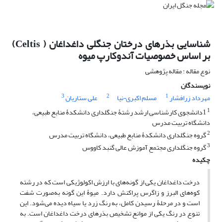
شناسایی بذرهای درختان جنگلی داغداغان ( Celtis)
بر اساس خصوصیات آندوکارپ میوه
نوع مقاله : مقاله پژوهشی
نویسندگان
3
2
1
مهرداد زرافشار
مسلم اکبری¬نیا
علی ستاریان
1
1دانشجوی کارشناسی ارشد رشتۀ جنگلداری دانشکدۀ منابع طبیعی،
دانشگاه تربیت مدرس
2
گروه جنگلداری دانشکدۀ منابع طبیعی، دانشگاه تربیت مدرس
3
گروه جنگلداری مجتمع آموزش عالی گنبد کاووس
چکیده
درخت داغداغان یکی از گونه‌های با ارزش اکولوژیکی است که در رشته
کوه‌های البرز و زاگرس پراکنش دارد. میوۀ این گونه به‌صورت شفت
است و در مرحلۀ رسیدن کامل، به رنگ زرد یا سیاه دیده می‌شود. این
تنوع در رنگ یکی از موانع تشخیص بذرهای درخت داغداغان است. به