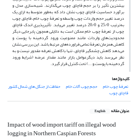
بیشترین تأثیر را بر حجم قاچاق چوب می‌گذارند. شبیه‌سازی مدل و
برآورد حساسیت قاچاق چوب نشان داد که به‌طور متوسط به ازای یک
درصد تغییر حجم واردات چوب واسطه و تعرفۀ چوب خام، قاچاق چوب
به‌ترتیب 25/0 و 20/0 درصد تغییر می‌یابد. تأثیرپذیری اندک قاچاق
چوب از تعرفۀ چوب خام ممکن است به دلایلی همچون پابرجایی دیگر
محدودیت‌های واردات مانند ممنوعیت ورود گرده‌بینه با پوست و
کاهش همزمان تعرفۀ تمامی فراورده‌های مرتبط ‌باشد. این بررسی نشان
می‌دهد کاهش چشمگیر قاچاق، تنها با کاهش تعرفه مقدور نیست و به
نظر می‌رسد باید دیگرعوامل بازار مانند مقدار عرضه (شرایط ورود
گرده‌بینه با پوست و ...) تحت کنترل قرار گیرد.
کلیدواژه‌ها
تعرفۀ چوب خام
حجم چوب آلات خام
حفاظت از جنگل های شمال کشور
قاچاق چوب
عنوان مقاله
English
Impact of wood import tariff on illegal wood
logging in Northern Caspian Forests