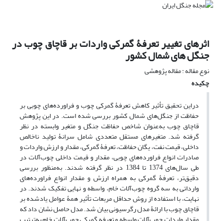
اثرهای تغییر تعرفۀ گمرکی واردات بر قاچاق چوب در
جنگل های شمال کشور
نوع مقاله : مقاله پژوهشی
چکیده
دراین تحقیق تأثیر کاهش تعرفۀ گمرکی چوب و فراورده‌های چوبی بر
حفاظت از جنگل‌های شمال کشور بررسی شده است. در این پژوهش
قاچاق چوب به‌عنوان شاخص حفاظت جنگل و متغیر وابسته در نظر
گرفته شد. متغیرهای مستقل متعددی شامل سرانۀ تولید ناخالص
داخلی، قیمت نفت، یگان حفاظت، تعرفۀ گمرکی، مقدار و ارزش واردات و
صادرات انواع فراورده‌های چوبی، مقدار و قیمت داخلی چوب‌آلات در
طی سال‌های 1374 تا 1384 در نظر گرفته ‌شدند. به‌منظور بررسی
دقیق‌تر، تعرفۀ گمرکی به همراه ارزش و مقدار انواع فراورده‌های
وارداتی به سه گروه چوب‌آلات خام، واسطه و نهایی تفکیک شدند. در
نهایت، با استفاده از روش حداقل مربعات تأثیر همۀ عوامل یادشده بر
قاچاق چوب با ارائۀ مدل رگرسیونی بیان شد. مدل حاصل نشان داد که
مقدار واردات چوب‌آلات واسطه و تعرفه گمرکی چوب‌آلات خام به‌ترتیب