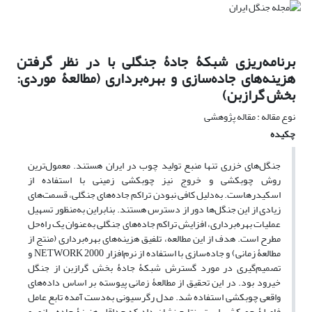
برنامه‌ریزی شبکۀ جادۀ جنگلی با در نظر گرفتن
هزینه‌های جاده‌سازی و بهره‌برداری (مطالعۀ موردی:
بخش گرازبن)
نوع مقاله : مقاله پژوهشی
چکیده
جنگل‌های خزری تنها منبع تولید چوب در ایران هستند. معمول‌ترین
روش چوبکشی و خروج نیز چوبکشی زمینی با استفاده از
اسکیدرهاست. به‌دلیل کافی نبودن تراکم جاده‌های جنگلی، قسمت‌های
زیادی از این جنگل‌ها دور از دسترس هستند. بنابراین به‌منظور تسهیل
عملیات بهره‌برداری، افزایش تراکم جاده‌های جنگلی به‌عنوان یک راه‌حل
مطرح است. هدف از این مطالعه، تلفیق هزینه‌های بهره‌برداری (منتج از
مطالعۀ زمانی) و جاده‌سازی با استفاده از نرم‌افزار NETWORK 2000 و
تصمیم‌گیری در مورد گسترش شبکۀ جادۀ بخش گرازبن از جنگل
خیرود بود. در این تحقیق از مطالعۀ زمانی پیوسته بر اساس داده‌های
واقعی چوبکشی استفاده شد. مدل رگرسیونی به‌دست آمده تابع عامل
فاصلۀ چوبکشی است. نتایج نشان داد که حداقل هزینۀ جاده‌سازی و