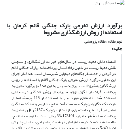
برآورد ارزش تفرجی پارک جنگلی قائم کرمان با
استفاده از روش ارزشگذاری مشروط
نوع مقاله : مقاله پژوهشی
چکیده
اقتصاددانان محیط زیست در سال‌های اخیر به ارزشگذاری و سنجش
نقش محیط زیست در تامین رفاه انسان پرداخته‌اند. پارک جنگلی قائم
در کرمان از جمله تفرجگاه‌های مهم این شهرستان است. هدف از اجرای
این تحقیق برآورد ارزش تفرجی پارک جنگلی قائم با استفاده از روش
ارزشگذاری مشروط است. برای دستیابی به این هدف و برآورد تمایل به
پرداخت افراد، از الگوی لوجیت، برمبنای روش حداکثر درستنمایی
استفاده شد. داده‌های مورد نیاز با استفاده از 115 پرسشنامه از
بازدیدکنندگان این پارک به‌دست آمد. نتایج نشان می‌دهد که میانگین
تمایل هر فرد به پرداخت برای بازدید از این پارک، 2157 ریال و تمایل به
پرداخت سالانۀ هر خانوار، 33/178191 ریال است. با توجه به نتایج،
ملاحظه شد که یک درصد افزایش در قیمت پیشنهادی، احتمال پذیرش
آن را 5/40 درصد کاهش می‌دهد و نیز متغیر درآمد، بیشترین تأثیر را