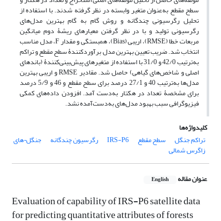
سطح مقطع به‌عنوان متغیر وابسته در نظر گرفته شدند. با استفاده از
تحلیل رگرسیونی چندگانه و روش گام به گام بهترین مدل‌های
رگرسیونی تولید و با در نظر گرفتن معیارهای ریشۀ دوم میانگین
مربعات خطا (RMSE)، اریبی (Bias)، همبستگی و مقدار F، مدل مناسب
انتخاب شد. ضریب تعیین بهترین مدل برآوردکنندۀ سطح مقطع و تراکم
به‌ترتیب 42/0 و 31/0 با استفاده از متغیرهای پیش‌بینی‌کنندۀ (باندهای
اصلی و شاخص‌های گیاهی) حاصل شد. مقادیر RMSE و اریبی بهترین
مدل‌ها به‌ترتیب 40 و 27/1 درصد برای سطح مقطع و 46 و 5/9 درصد
برای مشخصۀ تعداد در هکتار به‌دست آمد. افزودن داده‌های کمکی
فیزیوگرافی سبب بهبود مدل‌های به‌دست‌آمده نشد.
کلیدواژه‌ها
تراکم جنگل
سطح مقطع
IRS-P6
رگرسیون چندگانه
جنگل¬های
زاگرس شمالی
عنوان مقاله
English
Evaluation of capability of IRS-P6 satellite data
for predicting quantitative attributes of forests