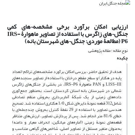
ارزیابی امکان برآورد برخی مشخصه¬های کمی
جنگل¬های زاگرس با استفاده از تصاویر ماهوارۀ IRS-
P6 (مطالعۀ موردی: جنگل¬های شهرستان بانه)
نوع مقاله : مقاله پژوهشی
چکیده
هدف از تحقیق حاضر، بررسی امکان برآورد مشخصه‌های تراکم (تعداد
پایه در هکتار) و سطح مقطع درختان با استفاده از تصاویر سنجنده‌های
LISS-III و ‍PAN ماهوارۀ IRS-P6، در بخشی از جنگل‌های زاگرس
شمالی در شهرستان بانه استان کردستان است. به‌منظور جمع‌آوری
داده‌های زمینی از یک شبکۀ آماربرداری به‌روش منظم تصادفی
شامل312 قطعه نمونۀ دایره‌ای شکل 1/0 هکتاری استفاده شد. تصحیح
هندسی تصاویر با استفاده از 29 نقطۀ کنترل به‌روش چندجمله‌ای با
خطای 81/6 متر انجام شد. پس از پردازش تصاویر، ارزش‌های متناظر
قطعه‌های نمونۀ زمینی (آماره‌های میانگین، انحراف معیار و دامنه)
به‌عنوان متغیر مستقل از تصاویر اصلی، شاخص‌های گیاهی متناسب و
مولفه‌های حاصل از تحلیل مؤلفه‌های اصلی استخراج و تعداد در هکتار و