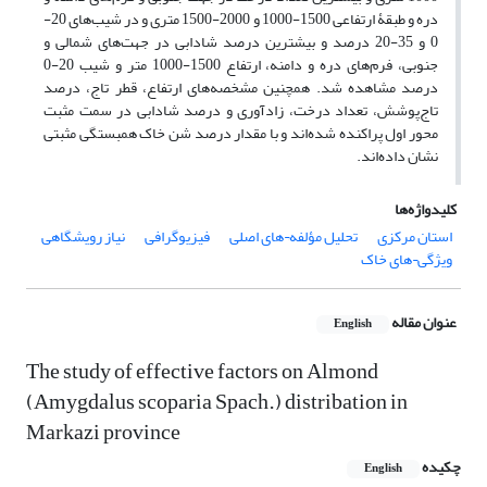
دره و طبقۀ ارتفاعی 1500-1000 و 2000-1500 متری و در شیب‌های 20-
0 و 35-20 درصد و بیشترین درصد شادابی در جهت‌های شمالی و
جنوبی، فرم‌های دره و دامنه، ارتفاع 1500-1000 متر و شیب 20-0
درصد مشاهده شد. همچنین مشخصه‌های ارتفاع، قطر تاج، درصد
تاج‌پوشش، تعداد درخت، زادآوری و درصد شادابی در سمت مثبت
محور اول پراکنده شده‌اند و با مقدار درصد شن خاک همبستگی مثبتی
نشان داده‌اند.
کلیدواژه‌ها
استان مرکزی
تحلیل مؤلفه¬های اصلی
فیزیوگرافی
نیاز رویشگاهی
ویژگی¬های خاک
عنوان مقاله
English
The study of effective factors on Almond
(Amygdalus scoparia Spach.) distribation in
Markazi province
چکیده
English