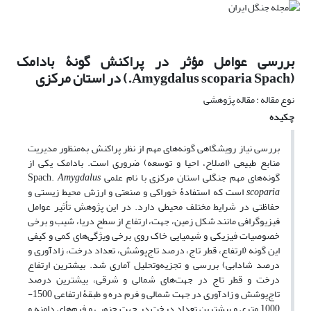
بررسی عوامل مؤثر در پراکنش گونۀ بادامک
(Amygdalus scoparia Spach.) در استان مرکزی
نوع مقاله : مقاله پژوهشی
چکیده
بررسی نیاز رویشگاهی گونه‌های مهم از نظر پراکنش به‌منظور مدیریت
منابع طبیعی (اصلاح، احیا و توسعه) ضروری است. بادامک یکی از
گونه‌های مهم جنگلی استان مرکزی با نام علمی Spach.
Amygdalus
scoparia
است که استفادۀ خوراکی و صنعتی و ارزش محیط زیستی‌ و
حفاظتی در شرایط مختلف محیطی دارد. در این پژوهش تأثیر عوامل
فیزیوگرافی مانند شکل زمین، جهت، ارتفاع از سطح دریا، شیب و برخی
خصوصیات فیزیکی و شیمیایی خاک روی برخی ویژگی‌های کمی و کیفی
این گونه (ارتفاع، قطر تاج، درصد تاج‌پوشش، تعداد درخت، زادآوری و
درصد شادابی) بررسی و تجزیه‌وتحلیل آماری شد. بیشترین ارتفاع
درخت و قطر تاج در جهت‌های شمالی و شرقی، بیشترین درصد
تاج‌پوشش و زادآوری در جهت شمالی و فرم دره و طبقۀ ارتفاعی 1500-
1000 متری و بیشترین تعداد درخت در جهت جنوبی و فرم‌های دامنه و