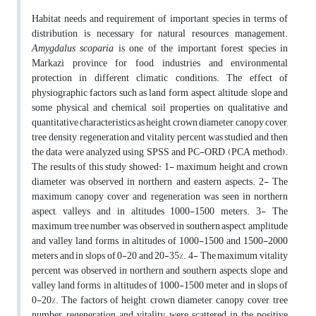
Habitat needs and requirement of important species in terms of
distribution is necessary for natural resources management.
Amygdalus scoparia
is one of the important forest species in
Markazi province for food, industries and environmental
protection in different climatic conditions. The effect of
physiographic factors such as land form, aspect, altitude, slope and
some physical and chemical soil properties on qualitative and
quantitative characteristics as height, crown diameter, canopy cover,
tree density, regeneration and vitality percent was studied and then
the data were analyzed using SPSS and PC-ORD (PCA method).
The results of this study showed: 1- maximum height and crown
diameter was observed in northern and eastern aspects. 2- The
maximum canopy cover and regeneration was seen in northern
aspect, valleys and in altitudes 1000-1500 meters. 3- The
maximum tree number was observed in southern aspect, amplitude
and valley land forms, in altitudes of 1000-1500 and 1500-2000
meters and in slops of 0-20 and 20-35%. 4- The maximum vitality
percent was observed in northern and southern aspects, slope and
valley land forms, in altitudes of 1000-1500 meter and in slops of
0-20%. The factors of height, crown diameter, canopy cover, tree
number, regeneration and vitality were scattered in the positive