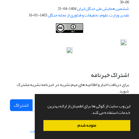
06-30
ششمین همایش ملی جنگل ایران
1404-04-31
تقدیر وزارت علوم، تحقیقات و فناوری از مجله جنگل
1403-01-16
Iranian journal of Forest
© 2009 by
Iranian Society of Forestry
is
licensed under
Creative Commons Attribution 4.0 International
اشتراک خبرنامه
برای دریافت اخبار و اطلاعیه های مهم نشریه در خبرنامه نشریه مشترک
شوید.
اشتراک
این وب سایت از کوکی ها برای اطمینان از ارائه بهترین
خدمات استفاده می کند.
متوجه شدم
سامانه مدیریت نشریات علمی.
طراحی و پیاده سازی از
سیناوب