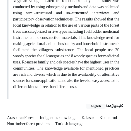
Vayghan village located in Khoda-afrin city. The study was
conducted by using ethnography methods and data was collected
using semi-structured and un-structured interviews and
participatory observation techniques. The results showed that the
local knowledge in relation to the use of various parts of the forest
trees was categorized in five types including fuel, fodder, medicinal,
instruments, and construction materials. This knowledge used for
making agricultural, animal husbandry and household instruments
facilitated the villagers’ subsistence. The local people use 20
woody species for all categories and 8 woody species for medicinal
uses. Rosaceae family and oak species have the highest uses in the
communities. The knowledge available for mentioned practices
are rich and diverse which is due to the availability of alternative
sources for some applications and also the level of easy access to the
different kinds of trees for different uses.
کلیدواژه‌ها
English
Arasbaran Forest
Indigenous knowledge
Kalasur
Khoinarud
Non timber forest products
Turkish language