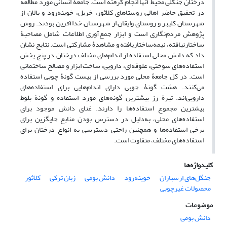
درختان جنگلی محیط آنها انجام گرفته است. جامعۀ انسانی مورد مطالعه
در تحقیق حاضر اهالی روستاهای کلاثور، خریل، خوینه‌رود و بالان از
شهرستان کلیبر و روستای وایقان از شهرستان خداآفرین بودند. روش
پژوهش مردم‌نگاری است و ابزار جمع‌آوری اطلاعات شامل مصاحبۀ
ساختارنیافته، نیمه‌ساختاریافته و مشاهدۀ مشارکتی است. نتایج نشان
داد که دانش محلی استفاده‌ از اندام‌های مختلف درختان در پنج بخش
استفاده‌های سوختی، علوفه‌ای، دارویی، ساخت ابزار و مصالح ساختمانی
است. در کل جامعۀ محلی مورد بررسی از بیست گونۀ چوبی استفاده
می‌کنند. هشت گونۀ چوبی دارای اندام‌هایی برای استفاده‌های
دارویی‌اند. تیرۀ رز بیشترین گونه‌های مورد استفاده و گونۀ بلوط
بیشترین مجموع استفاده‌ها را دارند. غنای دانش موجود برای
استفاده‌های محلی، به‌دلیل در دسترس بودن منابع جایگزین برای
برخی استفاده‌ها و همچنین راحتی دسترسی به انواع درختان برای
استفاده‌های مختلف، متفاوت است.
کلیدواژه‌ها
جنگل‌های ارسباران
خوینه‌رود
دانش بومی
زبان ترکی
کلاثور
محصولات غیرچوبی
موضوعات
دانش بومی