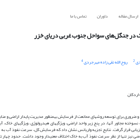
ارسال مقاله
داوران
تماس با ما
ک در جنگل‌های سواحل جنوب غربی دریای خزر
4
2
دی
روح الله تقی زاده مهرجردی
 اردکان
 ضروری برای توسعه روش­های ممانعت از فرسایش به­­منظور مدیریت پایدار اراضی و منا
در داخل محدوده 15 ناحیه آسیب­دیده در اثر آتش­سوزی و 15 منطقه نسوخته مجاور آنها، در پنج زیر واحد اراضی، ویژگی­های هیدرولوژی، ویژگی­ها
رد شدند. همچنن وضعیت فرسایش خاک با روش BLM مورد ارزیابی قرار گرفت. نتایج تجزیه واریانس نشان داد که فرسایش کل، سرعت نفوذ
اضی نیز تنها از نظر سرعت نفوذ آب به خاک اختلاف معنی­دار وجود داشت. حدود چهار ت