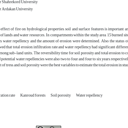
 Shahrekord University
 Ardakan University
effect of fire on hydrological properties, soil and surface features is important 
 lands and water resources. In compartments within the study area, 15 burned sites 
cs, water repellency and the amount of erosion were determined. Also, the status 
ed that total erosion, infiltration rate and water repellency had significant differ
mong sub-land units. The reversibility time for soil porosity and total erosion to co
d potential water repellencies were also two to four and four to six years, respectiv
t of tress, and soil porosity were the best variables to estimate the total erosion in stu
ration rate
Kanroud forests
Soil porosity
Water repellency