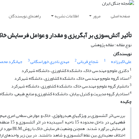
صفحه اصلی
مرور
اطلاعات نشریه
راهنمای نویسندگان
تأثیر آتش‌سوزی بر آبگریزی و مقدار و عوامل فرسایش خا
نوع مقاله : مقاله پژوهشی
نویسندگان
3
2
1
علی اکبرزاده
شجاع قربانی
مهدی نادری خوراسگانی
جهانگرد محم
1
دکتری علوم و مهندسی خاک، دانشکدة کشاورزی، دانشگاه ‌شهرکرد
2
استاد گروه ‌علوم و مهندسی خاک، دانشکدة کشاورزی، دانشگاه شهرکرد
3
دانشیار گروه علوم و مهندسی خاک، دانشکدة کشاورزی، دانشگاه شهرکرد
4
استادیار گروه مدیریت و کنترل بیابان، دانشکدة کشاورزی و منابع طبیعی، دانشگاه
چکیده
بررسی اثر آتش­سوزی بر ویژگی­های هیدرولوژی، خاک و عوارض سطحی امری مهم و
قطعه­هایی 
فرسایش برآو
اختلاف معنی­داری بین نقاط آتش­سوزی و شاهد داشتند. در بین زیر واحدهای ار