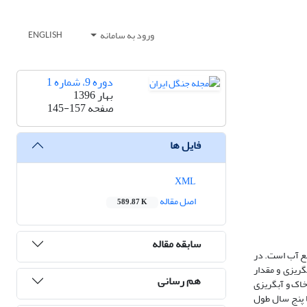
ورود به سامانه
ENGLISH
دوره 9، شماره 1
بهار 1396
صفحه
145-157
فایل ها
XML
اصل مقاله
589.87 K
سابقه مقاله
بع آب است. در
ی خاک، آبگریزی و مقدار
هم رسانی
 آب به خاک و آبگریزی
ا پنج سال طول