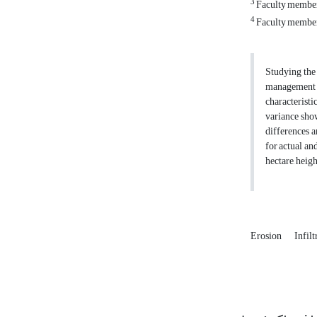
3
Faculty member
4
Faculty member
Studying the 
management of
characteristi
variance show
differences a
for actual an
hectare, heigh
Erosion
Infilt