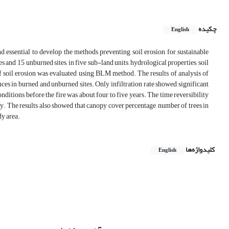
چکیده
English
and essential to develop the methods preventing soil erosion for sustainable
and 15 unburned sites, in five sub-land units, hydrological properties, soil
of soil erosion was evaluated using BLM method. The results of analysis of
ences in burned and unburned sites. Only infiltration rate showed significant
nditions before the fire was about four to five years. The time reversibility
ely. The results also showed that canopy cover percentage, number of trees in
dy area.
کلیدواژه‌ها
English