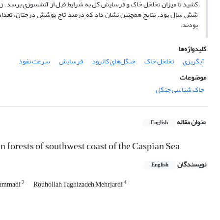
کشید تا میزان تخلخل خاک و فرسایش کل به شرایط قبل از آتش­سوزی برسد. زمان ب
شش سال بود
.
نتایج همچنین نشان داد که درصد تاج پوشش درختان، تعداد 
بودند.
کلیدواژه‌ها
آبگریزی
تخلخل خاک
جنگل‌های کانرود
فرسایش
سرعت نفوذ
موضوعات
خاک شناسی جنگل
عنوان مقاله
English
in forests of southwest coast of the Caspian Sea
نویسندگان
English
2
4
hammadi
Rouhollah Taghizadeh Mehrjardi