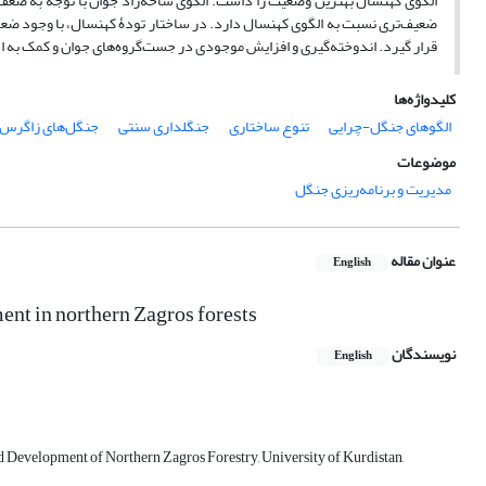
الگوی کهنسال بهترین وضعیت را داشت. الگوی شاخه‌زاد جوان با توجه به ضعف‌
ضعیف‌تری نسبت به الگوی کهنسال دارد. در ساختار تودۀ کهنسال، با وجود ضعف‌ه
قرار گیرد. اندوخته‌گیری و افزایش موجودی در جست‌گروه‌های جوان و کمک به اس
کلیدواژه‌ها
الگوهای جنگل-چرایی
تنوع ساختاری
جنگلداری سنتی
جنگل‌های زاگرس
موضوعات
مدیریت و برنامه‌ریزی جنگل
عنوان مقاله
English
ent in northern Zagros forests
نویسندگان
English
nd Development of Northern Zagros Forestry, University of Kurdistan,