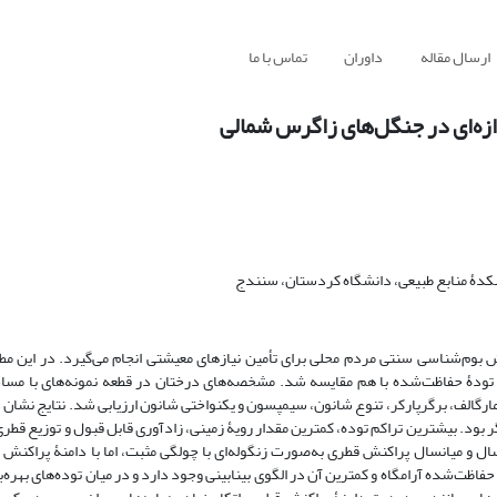
ارسال مقاله
داوران
تماس با ما
ازه‌ای در جنگل‌های زاگرس شمالی
کدۀ منابع طبیعی، دانشگاه کردستان، سنندج
وم‌شناسی سنتی مردم محلی برای تأمین نیازهای معیشتی انجام می‌گیرد. در این مط
یک تودۀ حفاظت‌شده با هم مقایسه شد. مشخصه‌های درختان در قطعه نمونه‌های با مس
 مارگالف، برگرپارکر، تنوع شانون، سیمپسون و یکنواختی شانون ارزیابی شد. نتایج نشان 
 بود. بیشترین تراکم توده، کمترین مقدار رویۀ زمینی، زادآوری قابل قبول و توزیع قطری 
ل و میانسال پراکنش قطری به‌صورت زنگوله‌ای با چولگی مثبت، اما با دامنۀ پراکنش ب
اظت‌شده آرامگاه و کمترین آن در الگوی بینابینی وجود دارد و در میان توده‌های بهره‌