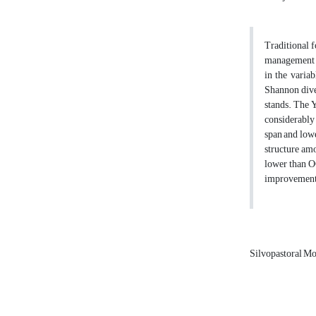
Traditional f
management i
in the varia
Shannon dive
stands. The Y
considerably 
span and lowe
structure amo
lower than OC
improvement o
Silvopastoral M