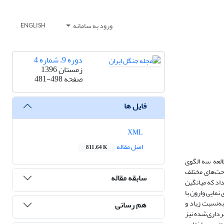
ورود به سامانه
ENGLISH
دوره 9، شماره 4
زمستان 1396
صفحه
481-498
فایل ها
XML
اصل مقاله
811.64 K
العه سه الگوی
احت‌های مختلف
سابقه مقاله
داد که میانگین
نمایی وارون با
ه‌نسبت زیاد و
هم رسانی
برداری‌شده نیز