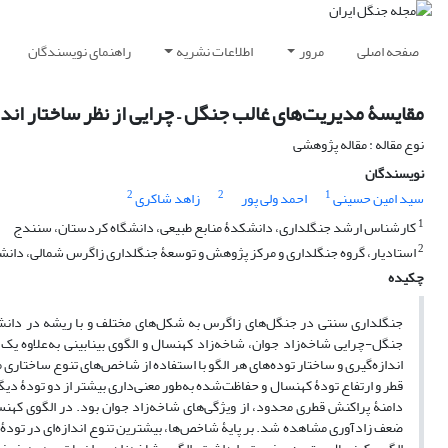
صفحه اصلی
مرور
اطلاعات نشریه
راهنمای نویسندگان
مقایسۀ مدیریت‌های غالب جنگل – چرایی از نظر ساختار اند
نوع مقاله : مقاله پژوهشی
نویسندگان
2
2
1
سید امین حسینی
احمد ولی پور
زاهد شاکری
1
کارشناس ارشد جنگلداری، دانشکدۀ منابع طبیعی، دانشگاه کردستان، سنندج
2
استادیار، گروه جنگلداری و مرکز پژوهش و توسعۀ جنگلداری زاگرس شمالی، دانش
چکیده
جنگلداری سنتی در جنگل‌های زاگرس به شکل‌های مختلف و با ریشه در دانش ب
جنگل-چرایی شاخه‌زاد جوان، شاخه‌زاد کهنسال و الگوی بینابینی به‌علاوه 
اندازه‌گیری و ساختار توده‌های هر الگو با استفاده از شاخص‌های تنوع ساختاری
قطر و ارتفاع تودۀ کهنسال و حفاظت‌شده به‌طور معنی‌داری بیشتر از دو تودۀ دیگر
دامنۀ پراکنش قطری محدود، از ویژگی‌های شاخه‌زاد جوان بود. در الگوی کهنسا
ضعف زادآوری مشاهده شد. بر پایۀ شاخص‌ها، بیشترین تنوع اندازه‌ای در تودۀ حف