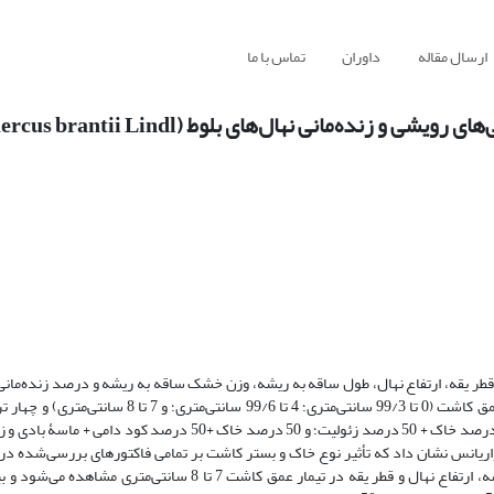
ارسال مقاله
داوران
تماس با ما
ده‌مانی نهال‌های بلوط (Quercus brantii Lindl.)
 یقه، ارتفاع نهال، طول ساقه به ریشه، وزن خشک ساقه به ریشه و درصد زنده‌مانی ب
درصد خاک + 50 درصد کود دامی؛ 50 درصد خاک +50 درصد ماسۀ بادی؛ 50 درصد خاک + 50 درصد زئولیت؛ و 50 درصد خاک
معنی‌دار است. با توجه به اینکه بیشترین درصد زنده‌مانی، طول ساقه به ریشه، ارتفاع نهال و قطر یقه در تیمار عمق کا