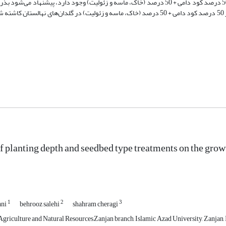
زنده‌مانی و طول ساقه به ریشه نیز در عمق کاشت 7 تا 8 سانتی‌متری و با بستر 50 درصد کود دامی + 50 درصد (خاک، ماسه و زئولیت) وجود دارد، پیش
اثر متقابل این دو تیمار در اعماق پایین یعنی 7 تا 8 سانتی‌متر از سطح خاک با بستر 50 درصد کود دامی + 50 درصد (خاک، ماسه و زئولیت) در گلدان‌
of planting depth and seedbed type treatments on the growt
1
2
3
ani
behrooz salehi
shahram cheragi
griculture and Natural Resources,Zanjan branch, Islamic Azad University, Zanjan, I