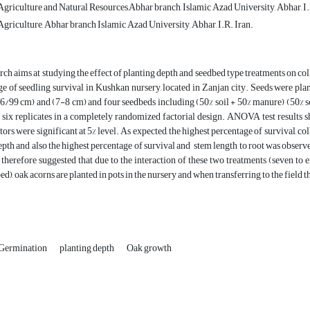
griculture and Natural Resources,Abhar branch, Islamic Azad University, Abhar, I.
griculture, Abhar branch Islamic Azad University, Abhar, I.R. Iran.
rch aims at studying the effect of planting depth and seedbed type treatments on colla
e of seedling survival in Kushkan nursery, located in Zanjan city. Seeds were plan
6/99 cm) and (7-8 cm) and four seedbeds including (50% soil + 50% manure) (50% soil
h six replicates in a completely randomized factorial design. ANOVA test results s
ors were significant at 5% level. As expected, the highest percentage of survival, col
epth and also the highest percentage of survival and stem length to root was observe
s therefore suggested that due to the interaction of these two treatments (seven to 
ed), oak acorns are planted in pots in the nursery and when transferring to the field t
Germination
planting depth
Oak growth