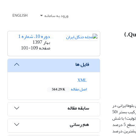
ورود به سامانه
ENGLISH
دوره 10، شماره 1
بهار 1397
صفحه
101-109
فایل ها
XML
اصل مقاله
564.29 K
لوط ایرانی در
سابقه مقاله
نهالستان کوشکن زنجان بررسی شد. بذرها در گلدان‌های پلاستیکی در سه عمق کاشت (0 تا 99/3 سانتی‌متری؛ 4 تا 99/6 سانتی‌متری؛ و 7 تا 8 سانتی‌متری) و چهار ترکیب بستر (50
 +50 درصد کود دامی + ماسۀ بادی و زئولیت) با شش
هم رسانی
تکرار در قالب طرح فاکتوریل کاملاً تصادفی کاشته شدند. نتایج آزمون آنالیز واریانس نشان داد که تأثیر نوع خاک و بستر کاشت بر تمامی فاکتورهای بررسی‌شده در سطح 5 درصد
شت 7 تا 8 سانتی‌متری مشاهده می‌شود و بیشترین درصد