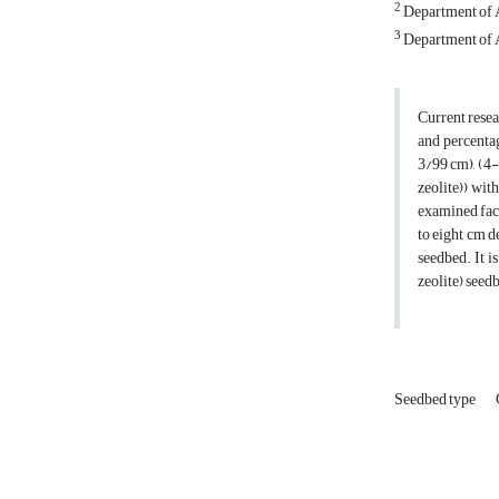
2
Department of A
3
Department of A
Current resea
and percentag
3/99 cm), (4-
zeolite)) wit
examined fact
to eight cm d
seedbed. It i
zeolite) seedb
Seedbed type