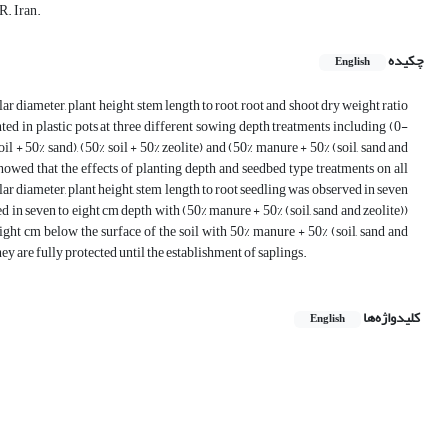
R. Iran.
چکیده
English
r diameter, plant height, stem length to root, root and shoot dry weight ratio
ted in plastic pots at three different sowing depth treatments including (0-
 + 50% sand), (50% soil + 50% zeolite) and (50% manure + 50% (soil, sand and
howed that the effects of planting depth and seedbed type treatments on all
lar diameter, plant height, stem length to root seedling was observed in seven
d in seven to eight cm depth with (50% manure + 50% (soil, sand and zeolite))
eight cm below the surface of the soil with 50% manure + 50% (soil, sand and
hey are fully protected until the establishment of saplings.
کلیدواژه‌ها
English