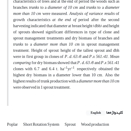
characteristics of trees and at the end of period the woods such as
branches,
trunks
to a
diameter of 10 cm
and
trunks
to a
diameter
more than 10 cm
were measured.
Analysis of variance results
of
growth characteristics
at the end of
period after the second
harvesting indicated that diameter at breast height (dbh) and height
of sprouts showed significant differences in type of clone and
sprout management treatments and dry biomass of branches and
trunks
to a
diameter more than 10 cm
in sprout management
treatment. Height of sprout, height of the tallest sprout and dbh
were in first group in clones of
P. d. 63/8
and
P.x 561/41
.
Mean
comparing
for dry biomass showed that
P. d. 63/8
and
P.x 561/41
-1
-1
clones with 6.7 and 6.4 t. ha
yr
, respectively, obtained the
highest dry biomass in a diameter lower than 10 cm. Also, the
highest results of trunk production with a
diameter more than 10 cm
were observed in 1 sprout treatment.
کلیدواژه‌ها
English
Poplar
Short Rotation System
Sprout
Wood production