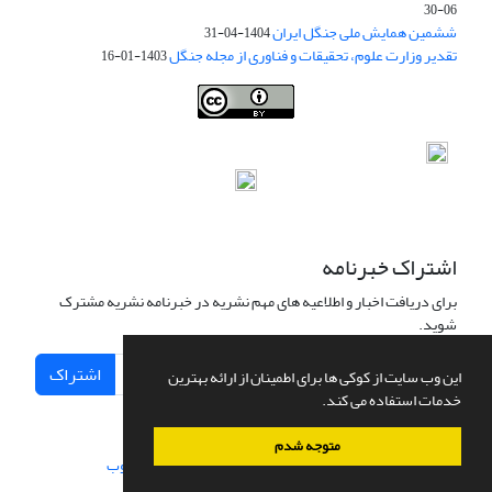
06-30
ششمین همایش ملی جنگل ایران
1404-04-31
تقدیر وزارت علوم، تحقیقات و فناوری از مجله جنگل
1403-01-16
Iranian journal of Forest
© 2009 by
Iranian Society of Forestry
is
licensed under
Creative Commons Attribution 4.0 International
اشتراک خبرنامه
برای دریافت اخبار و اطلاعیه های مهم نشریه در خبرنامه نشریه مشترک
شوید.
اشتراک
این وب سایت از کوکی ها برای اطمینان از ارائه بهترین
خدمات استفاده می کند.
متوجه شدم
سامانه مدیریت نشریات علمی.
طراحی و پیاده سازی از
سیناوب