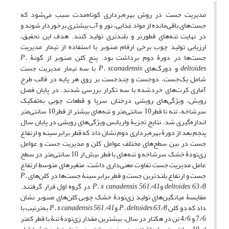
مدیریت جست در روش بهره‌برداری کوتاه‌مدت سبب می‌شود که
جست‌های باقی‌مانده از مواد غذایی، نور و آب بیشتری برخوردار شوند و
در نهایت تنه‌های قطورتر و بلندتری تولید کنند. هدف این تحقیق،
ارزیابی تولید چوب برخی ارقام صنوبر با استفاده از تیمار مدیریت
جست‌ها در دورۀ دوم برداشت بود. پنج کلن صنوبر از گونۀ
P.
deltoides
و دورگ‌های
P. xcanadensis
با سه تیمار مدیریت جست
شامل یک‌جست، دوجست و چند‌جست بر روی هر پایه در قالب طرح
آماری کرت‌های خردشده با سه تکرار بررسی شدند. در پایان فصل
رویش، ویژگی‌های رویشی درختان سرپا و قطعات چوبی به‌تفکیک
سرشاخه، تنه تا قطر10 سانتی‌متر و تنه‌های بیشتر از قطر10 سانتی‌متر
اندازه‌گیری شد. نتایج تجزیۀ واریانس ویژگی‌های رویشی در پایان سال
پنجم بعد از دورۀ بهره‌برداری دوم نشان داد که قطر برابرسینه و ارتفاع
جست در بین سطح‌های مختلف عوامل کلن و مدیریت جست و عوامل
زی‌تودۀ خشک سرشاخه و تنه‌های با قطر بیش از 10 سانتی‌متر در سطح
عامل مدیریت جست تفاوت معنی‌داری داشت. متغیرهای متوسط ارتفاع
جست و ارتفاع بلندترین جست و قطر برابرسینۀ جست‌ها در کلن‌های
P.
deltoides 63/8
و
P. x canadensis 561/41
در گروه اول قرار گرفتند.
مقایسۀ میانگین‌های تولید زی‌تودۀ خشک چوبی کلن‌های صنوبر نشان
داد که دو کلن
P. deltoides 63/8
و
P. x canadensis 561/41
به‌ترتیب با
7/6 و 4/6 تن در هکتار در سال، بیشترین مقدار زی‌تودۀ تنۀ با قطر کمتر