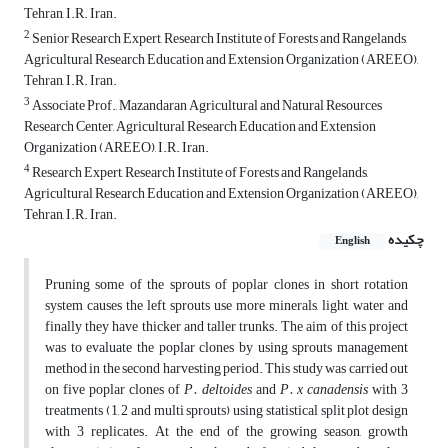
Tehran, I.R. Iran.
2
Senior Research Expert, Research Institute of Forests and Rangelands,
Agricultural Research Education and Extension Organization (AREEO),
Tehran, I.R. Iran.
3
Associate Prof., Mazandaran Agricultural and Natural Resources
Research Center, Agricultural Research Education and Extension
Organization (AREEO), I.R. Iran.
4
Research Expert, Research Institute of Forests and Rangelands,
Agricultural Research Education and Extension Organization (AREEO),
Tehran, I.R. Iran.
چکیده
English
Pruning some of the sprouts of poplar clones in short rotation
system causes the left sprouts use more minerals, light, water and
finally they have thicker and taller trunks. The aim of this project
was to evaluate the poplar clones by using sprouts management
method in the second harvesting period. This study was carried out
on five poplar clones of
P. deltoides
and
P. x canadensis
with 3
treatments (1, 2 and multi sprouts) using statistical split plot design
with 3 replicates. At the end of the growing season, growth