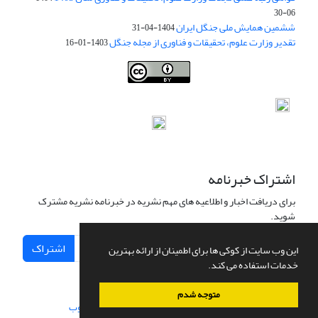
06-30
ششمین همایش ملی جنگل ایران
1404-04-31
تقدیر وزارت علوم، تحقیقات و فناوری از مجله جنگل
1403-01-16
Iranian journal of Forest
© 2009 by
Iranian Society of Forestry
is
licensed under
Creative Commons Attribution 4.0 International
اشتراک خبرنامه
برای دریافت اخبار و اطلاعیه های مهم نشریه در خبرنامه نشریه مشترک
شوید.
اشتراک
این وب سایت از کوکی ها برای اطمینان از ارائه بهترین
خدمات استفاده می کند.
متوجه شدم
سامانه مدیریت نشریات علمی.
طراحی و پیاده سازی از
سیناوب