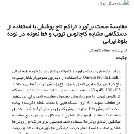
مقایسة صحت برآورد تراکم تاج پوشش با استفاده از
دستگاهی مشابه کاجانوس تیوب و خط نمونه در تودة
بلوط ایرانی
نوع مقاله : مقاله پژوهشی
چکیده
در این پژوهش، صحت برآورد تراکم تاج‎پوشش در یک تودۀ بلوط ایرانی
(.
Quercus brantii
Lindl) با استفاده از دیدروی عمودی از نقاط زمینی به
تاج درختان برای تعیین حضور یا نبود تاج پوشش در شبکه‌هایی با تعداد
195، 102، 49 و 23 نقطه با استفاده از مشابه ساخته‌شده از دستگاه
کاجانوس تیوب، با هم و با روش خط‌نمونه مقایسه شد. برای این منظور
در قطعات نمونه 9/4 آری، شبکه‌هایی با تعداد نقطه ذکرشده پیاده
شدند که روش 195 نقطه‏ای، روش کنترل در نظر گرفته شد. به‌دلیل
ماهیت داده‌ها، از آزمون‌ ناپارامتری کروسکال - والیس برای مقایسة
میانگین رتبه‌ای روش‌ها استفاده شد. همچنین برای هر کدام از روش‌ها
مقادیر صحت با استفاده از درصد میانگین مجذور مربعات خطا و درصد
اریبی محاسبه شد. براساس نتایج به‌دست‌آمده، اختلاف آماری