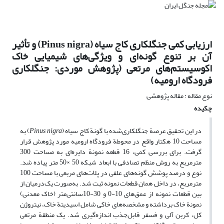
ارزیابی کمی جنگلکاری کاج سیاه (Pinus nigra) و تأثیر
آن بر تنوع گونه‌ای و ویژگی‌های شیمیایی خاک
اکوسیستم‌های مرتعی (پژوهش موردی: جنگلکاری
فرودگاه ارومیه)
نوع مقاله : مقاله پژوهشی
چکیده
در این تحقیق عرصة جنگلکاری‌شده با گونة کاج سیاه (
Pinus nigra
) به
مساحت 10 هکتار واقع در محوطة فرودگاه ارومیه مورد پژوهش قرار‌
گرفت. برای بررسی کمی، 16 قطعه نمونة دایره‌ای به مساحت 300
متر‌مربع به روش منظم تصادفی با ابعاد شبکه 50 ×50 متر پیاده شد.
نوع و درصد پوشش گونه‌های علفی در پلات‌های مربعی با مساحت 100
مترمربع، در داخل همان قطعات نمونه ثبت شد. به‌صورت یک‌درمیان از
بین قطعات نمونه از عمق‌های 10-0 و 30-10سانتی‌متر (خاک معدنی)
نمونة خاک برداشته و مشخصه‌های خاکی شامل اسیدیتة خاک، نیتروژن
کل، کربن ‌آلی و فسفر ‌قابل‌‌جذب اندازه‌گیری شد. یک منطقة مرتعی