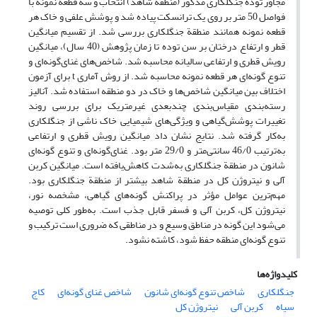
مجاور تودة جنگلکاری مذکور (منطقة شاهد) انتخاب و سه قطعه نمونه با
فواصل 50 متر بر روی یک ترانسکت پیاده شد و پوشش علفی و خاک هر
قطعه نمونه همانند منطقة جنگلکاری بررسی شد. از تقسیم میانگین
قطر و ارتفاع درختان بر سن توده تا زمان پژوهش (40 سال)، میانگین
رویش قطری و ارتفاعی سالیانه محاسبه شد. شاخص‌های غنای‌گونه‌ای و
تنوع گونه‌‌ای هر قطعه نمونه محاسبه ‌شد. از روش آماری t برای آزمون
اختلاف بین میانگین شاخص‌ها و خاک در دو منطقه استفاده ‌شد. آنالیز
رسته‌بندی مقیاس‌بندی چند‌بعدی غیرمتریک برای بررسی روند
تغییرات پوشش‌گیاهی و ویژگی‌های شیمیایی خاک ناشی از جنگلکاری
به‌کار‌ گرفته ‌شد. نتایج نشان داد میانگین رویش قطری و ارتفاعی
به‌ترتیب 46/0 سانتی‌متر و 29/0 متر بود. ‌غنای‌گونه‌ای و تنوع‌ گونه‌ای
شانون در منطقة جنگلکاری به‌شدت کاهش‌یافته ‌است. میانگین کربن
آلی و نیتروژن کل در منطقة شاهد بیشتر از منطقة جنگلکاری بود.
مهم‌ترین عوامل مؤثر در پراکنش گونه‌های گیاهی، مشخصه نور،
نیتروژن کل، کربن آلی و فسفر قابل جذب است. به‌طور کلی توصیه
می‌شود این گونه در مناطق وسیع و در مناطقی که ضروری است ترکیب و
تنوع گونه‌ای منطقه حفظ شود، کاشته نشود.
کلیدواژه‌ها
جنگلکاری
شاخص تنوع گونه‌ای شانون
شاخص غنای گونه‌ای
کاج
سیاه
کربن آلی
نیتروژن کل