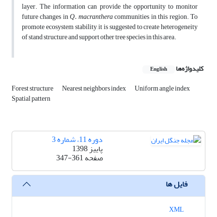
layer. The information can provide the opportunity to monitor
future changes in
Q. macranthera
communities in this region. To
promote ecosystem stability, it is suggested to create heterogeneity
of stand structure and support other tree species in this area.
کلیدواژه‌ها
English
Forest structure
Nearest neighbors index
Uniform angle index
Spatial pattern
دوره 11، شماره 3
پاییز 1398
صفحه
347-361
فایل ها
XML