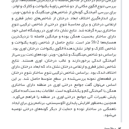
بررسی تنوع الگوی مکانی از دو شاخص زاویۀ یکنواخت و کلارک و اوانز،
برای بررسی آمیختگی گونه‌ای از شاخص‌های مینگلینگ و شانون-وینر،
برای اندازه‌گیری اختلاف ابعاد درختان از شاخص‌های تمایز قطری و
ارتفاعی درختان و برای محاسبۀ تنوع درختی از شاخص ترکیبی تنوع
ساختاری بهره گرفته شد. نتایج نشان داد اوری در رویشگاه اصلی خود
دارای ساختار به‌نسبت همگن بوده و میانگین فاصله تا نزدیک‌ترین
همسایه‌ها 59/2 متر است. نتایج حاصل از شاخص زاویه یکنواخت و
شاخص کلارک و اوانز نشان‌دهندۀ الگوی یکنواخت درختان اوری بود.
براساس دو شاخص مینگلینگ و شانون- وینر، توده‌های تحت بررسی از
آمیختگی اندکی برخوردارند و غالب درختان، اوری هستند. نتایج
شاخص تمایز قطری و ارتفاعی درختان نشان داد که ابعاد درختان دارای
اختلاف اندک بود. براساس شاخص ترکیبی تنوع ساختار،تنوع درختان
در قطعه‌های نمونه بررسی‌شده در سطح متوسط حاصل شد. بر این
اساس می‌توان گفت جوامع درختی اوری در منطقه دارای ساختاری
همگن با آمیختگی کم و یک‌اشکوبه است. اطلاعات به‌دست‌آمده امکان
پایش تغییرات آتی جوامع درختی اوری در منطقه را فراهم می‌آورد.
همچنین به‌منظور افزایش پایداری اکوسیستمی، برنامه‌ریزی برای ایجاد
ناهمگنی در ساختار توده و حمایت از دیگر گونه‌های درختی توصیه
می‌شود.
کلیدواژه‌ها