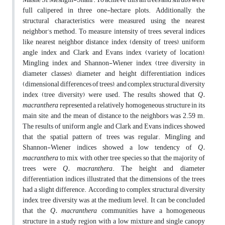
full calipered in three one-hectare plots. Additionally, the
structural characteristics were measured using the nearest
neighbor’s method. To measure intensity of trees, several indices
like nearest neighbor distance index (density of trees), uniform
angle index and Clark and Evans index (variety of location),
Mingling index and Shannon-Wiener index (tree diversity in
diameter classes), diameter and height differentiation indices
(dimensional differences of trees), and complex structural diversity
index (tree diversity) were used. The results showed that
Q.
macranthera
represented a relatively homogeneous structure in its
main site, and the mean of distance to the neighbors was 2.59 m.
The results of uniform angle and Clark and Evans indices showed
that the spatial pattern of trees was regular. Mingling and
Shannon-Wiener indices showed a low tendency of
Q.
macranthera
to mix with other tree species so that the majority of
trees were
Q. macranthera
. The height and diameter
differentiation indices illustrated that the dimensions of the trees
had a slight difference. According to complex structural diversity
index, tree diversity was at the medium level. It can be concluded
that the
Q. macranthera
communities have a homogeneous
structure in a study region with a low mixture and single canopy