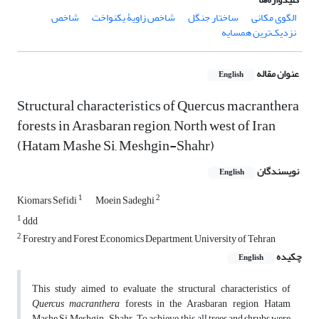
الگوی مکانی
ساختار جنگل
شاخص زاویۀ یکنواخت
شاخص
نزدیک‌ترین همسایه
عنوان مقاله
English
Structural characteristics of Quercus macranthera
forests in Arasbaran region, North west of Iran
(Hatam Mashe Si, Meshgin-Shahr)
نویسندگان
English
1
2
Kiomars Sefidi
Moein Sadeghi
1
ddd
2
Forestry and Forest Economics Department, University of Tehran
چکیده
English
This study aimed to evaluate the structural characteristics of
Quercus macranthera
forests in the Arasbaran region, Hatam
Mashe Si, Meshgin-Shahr. To achieve this, all trees and shrubs were