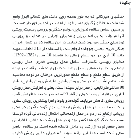
چکیده
جنگلهای هیرکانی که به طور عمده روی دامنه‌های شمالی البرز واقع
شده‌اند به لحاظ ویژگیهای ممتاز خود از اهمیت زیادی برخوردار هستند.
بر همین اساس مطالعه تحول این جوامع جنگلی و بررسی وضعیت رویشی
آنها میتواند به برنامه-ریزان و مدیران اجرایی در هدایت و پرورش
تودههای جنگلی موجود کمک نماید. در این مطالعه که در شمال ایران،
جنگل فریم، بخش جوجاده انجام شد، با استفاده از 313 قطعات نمونه
دائم 10 آری در دو مقطع زمانی به فاصله 10 سال (1382-1392)،
مدلهای رویشی تک‌درخت شامل مدل رویشی قطری، مدل رویش
ارتفاعی، مدل زنده‌مانی و مدل رشد به داخل ارائه شد. رقابت در توده
از طریق سطح مقطع و سطح مقطع قطورترین درختان در توده محاسبه
شد. نتایج نشان داد در مدل رویش قطری، افزایش رویش قطری تا قطر
90 سانتی‌متر تابعی از قطر برابر سینه است. یعنی با افزایش قطر رویش
قطری نیز افزایش مییابد ولی از قطر 90 سانتیمتر به بعد با افزایش قطر،
رویش قطری کاهش می‌یابد. گونه‌های بلوط و افرا بیشترین رویش قطری
را داشته است. در مدل رویش ارتفاعی، نوع گونه تأثیری در مدل
رویشی ارتفاع ندارد و در مدل زنده‌مانی احتمال زنده‌مانی گونه توسکا
نسبت به دیگر گونه‌ها کمتر بود و در مدل رشد به داخل با افزایش
سطح مقطع توده از رشد به داخل کاسته شده است.در مطالعه حاضر
سعی شده است مدلهایی ارائه شوند که میزان دقیق رویش قطری،