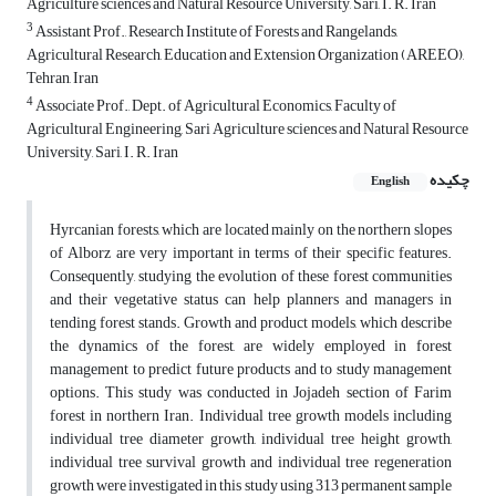
Agriculture sciences and Natural Resource University, Sari, I. R. Iran
3
Assistant Prof., Research Institute of Forests and Rangelands,
Agricultural Research, Education and Extension Organization (AREEO),
Tehran, Iran
4
Associate Prof., Dept. of Agricultural Economics, Faculty of
Agricultural Engineering, Sari Agriculture sciences and Natural Resource
University, Sari, I. R. Iran
چکیده
English
Hyrcanian forests, which are located mainly on the northern slopes
of Alborz are very important in terms of their specific features.
Consequently, studying the evolution of these forest communities
and their vegetative status can help planners and managers in
tending forest stands. Growth and product models, which describe
the dynamics of the forest, are widely employed in forest
management to predict future products and to study management
options. This study was conducted in Jojadeh section of Farim
forest in northern Iran. Individual tree growth models including
individual tree diameter growth, individual tree height growth,
individual tree survival growth and individual tree regeneration
growth were investigated in this study using 313 permanent sample