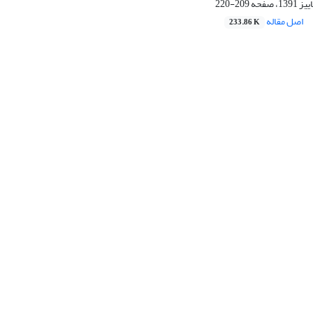
209-220
اصل مقاله
233.86 K