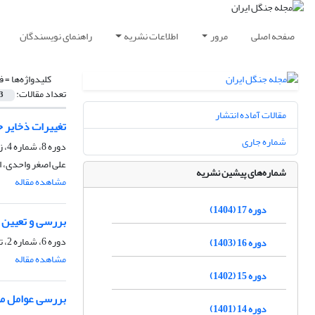
صفحه اصلی
مرور
اطلاعات نشریه
راهنمای نویسندگان
کلیدواژه‌ها =
ف
تعداد مقالات:
3
مقالات آماده انتشار
تغییرات ذخایر 
شماره جاری
دوره 8، شماره 4، زمستان 1395، صفحه
علی اصغر واحدی، ا
شماره‌های پیشین نشریه
مشاهده مقاله
دوره 17 (1404)
بررسی و تعیین انرژی گرمایی (GDD) مراحل فنولوژی کل
دوره 6، شماره 2، تابستان 1393، صفحه
دوره 16 (1403)
مشاهده مقاله
دوره 15 (1402)
بررسی عوامل مؤثر در پراکنش گو
دوره 14 (1401)