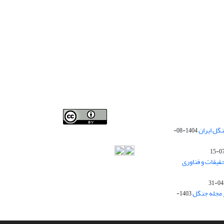
Iranian journal of Forest
© 2009 by
Iranian Society of
گل ایران
1404-08-
Forestry
is licensed under
Creative Commons
Attribution 4.0 International
قیقات و فناوری
ز مجله جنگل
1403-