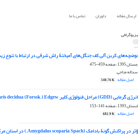
ارسال مقاله
داوران
تماس با ما
یزیوگرافی
حوضچه‌های کربن آلی کف جنگل‌های آمیختۀ راش شرقی در ارتباط با تنوع زی
459-475
سداله متاجی
اصل مقاله
548.76 K
یر Capparis decidua (Forssk.) Edgew. در ایران
141-153
اصل مقاله
682.9 K
نۀ بادامک (Amygdalus scoparia Spach.) در استان مرکزی