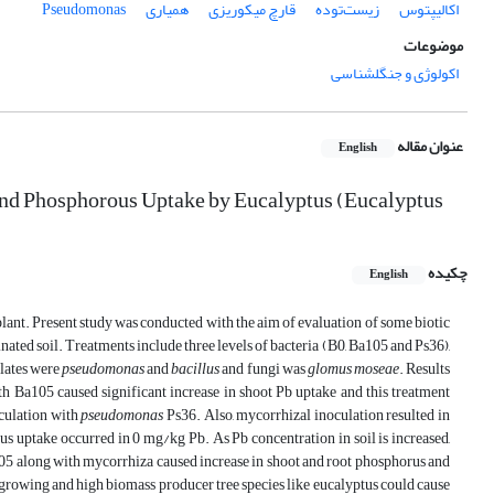
اکالیپتوس
زیست‌‎توده
قارچ میکوریزی
همیاری
Pseudomonas
موضوعات
اکولوژی و جنگلشناسی
عنوان مقاله
English
 and Phosphorous Uptake by Eucalyptus (Eucalyptus
چکیده
English
lant. Present study was conducted with the aim of evaluation of some biotic
ated soil. Treatments include three levels of bacteria (B0, Ba105 and Ps36),
olates were
pseudomonas
and
bacillus
and fungi was
glomus moseae
. Results
h Ba105 caused significant increase in shoot Pb uptake and this treatment
oculation with
pseudomonas
Ps36. Also, mycorrhizal inoculation resulted in
s uptake occurred in 0 mg/kg Pb. As Pb concentration in soil is increased,
05 along with mycorrhiza caused increase in shoot and root phosphorus and
-growing and high biomass producer tree species like eucalyptus could cause