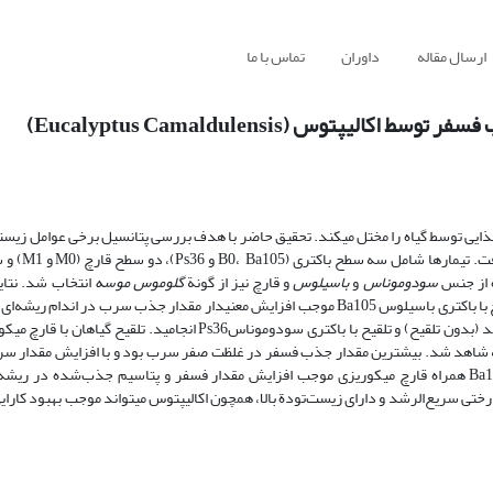
ارسال مقاله
داوران
تماس با ما
پتوس (Eucalyptus Camaldulensis)
سرب و جذب عناصر غذایی توسط اکال
سودوموناس
و
باسیلوس
و قارچ نیز از گونة
گلوموس موسه
انتخاب شد. نتایج
افزایش غلظت سرب در خاک، جذب این عنصر توسط گیاه افزایش می‌یابد. تلقیح با باکتری باسیلوس Ba105 موجب افزایش معنی‎دار م
به افزایش 55 و 5/19 درصدی مقدار جذب سرب به‌ترتیب نسبت به تیمار شاهد (بدون تلقیح) و تلقیح با باکتری سودوموناسs36
شه نسبت به شاهد شد. بیشترین مقدار جذب فسفر در غلظت صفر سرب بود و با افزایش مقدار 
جذب فسفر در اندام هوایی و ریشه کاهش یافت. تلقیح با باکتری Ps36 و Ba105 همراه قارچ میکوریزی موجب افزایش مقدار فسفر و پتاسیم جذب‌شد