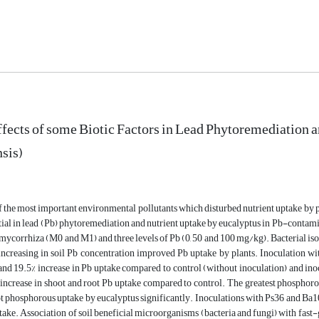
ffects of some Biotic Factors in Lead Phytoremediation
sis)
f the most important environmental pollutants which disturbed nutrient uptake by p
tial in lead (Pb) phytoremediation and nutrient uptake by eucalyptus in Pb-contamin
 mycorrhiza (M0 and M1) and three levels of Pb (0, 50 and 100 mg/kg). Bacterial is
ncreasing in soil Pb concentration improved Pb uptake by plants. Inoculation wit
and 19.5% increase in Pb uptake compared to control (without inoculation) and in
increase in shoot and root Pb uptake compared to control. The greatest phosphorou
t phosphorous uptake by eucalyptus significantly. Inoculations with Ps36 and Ba1
ake. Association of soil beneficial microorganisms (bacteria and fungi) with fast