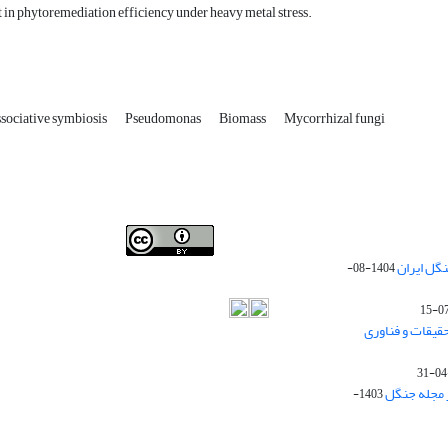
in phytoremediation efficiency under heavy metal stress.
sociative symbiosis
Pseudomonas
Biomass
Mycorrhizal fungi
Iranian journal of Forest
© 2009 by
Iranian Society of
گل ایران
1404-08-
Forestry
is licensed under
Creative Commons
Attribution 4.0 International
قیقات و فناوری
ز مجله جنگل
1403-