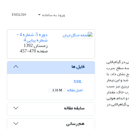
ورود به سامانه
ENGLISH
دوره 5، شماره 4 -
شماره پیاپی 4
زمستان 1392
صفحه
457-470
سرب یکی از مهم‌ترین آلاینده‎های محیطزیست به‌شمار می‎‌آید که جذب عناصر غذایی توسط گیاه را مختل می‎کند. تحقیق حاضر با هدف بررسی پتانسیل برخی عوامل ‎زیستی در گیاه‌‎پالایی
فایل ها
یپتوس در خاک آلوده به سرب انجام گرفت. تیمارها شامل سه سطح باکتری (B0، Ba105 و Ps36)، دو سطح قارچ (M0 و M1) و سه سطح سرب
 نشان داد، با
قدار جذب سرب در اندام ریشه‌ای شد و این تیمار
XML
P انجامید. تلقیح گیاهان با قارچ میکوریزی نیز سبب
اصل مقاله
1.31 M
سرب خاک، مقدار
ه در ریشه و اندام هوایی
اکالیپتوس شد. همیاری ریز‎جانداران مفید (باکتری و قارچ) خاکزی، با گونه‌های درختی سریع‌‎الرشد و دارای زیست‌‎تودة بالا، همچون اکالیپتوس می‎تواند موجب بهبود کارایی گیاه‎پالایی در
سابقه مقاله
هم رسانی