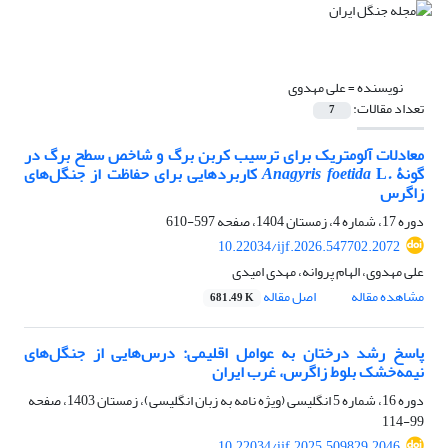
نویسنده =
علی مهدوی
تعداد مقالات:
7
معادلات آلومتریک برای ترسیب کربن برگ و شاخص سطح برگ در
گونۀ
.
Anagyris foetida
L کاربردهایی برای حفاظت از جنگل‌های
زاگرس
دوره 17، شماره 4، زمستان 1404، صفحه
597-610
10.22034/ijf.2026.547702.2072
علی مهدوی، الهام پروانه، مهدی امیدی
مشاهده مقاله
اصل مقاله
681.49 K
پاسخ رشد درختان به عوامل اقلیمی: درس‌هایی از جنگل‌های
نیمه‌خشک بلوط زاگرس، غرب ایران
دوره 16، شماره 5 انگلیسی (ویژه نامه به زبان انگلیسی)، زمستان 1403، صفحه
99-114
10.22034/ijf.2025.509829.2046