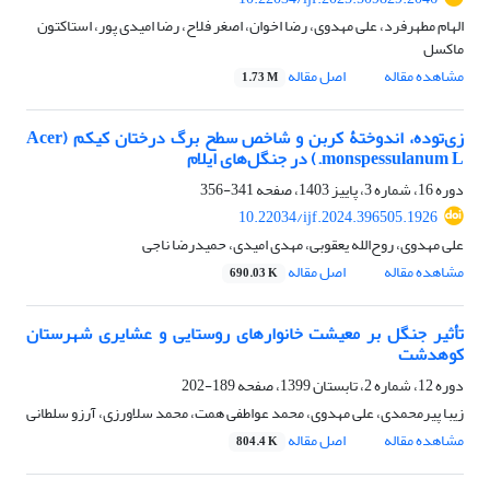
الهام مطهرفرد، علی مهدوی، رضا اخوان، اصغر فلاح، رضا امیدی پور، استاکتون
ماکسل
مشاهده مقاله
اصل مقاله
1.73 M
زی‌توده، اندوختۀ کربن و شاخص سطح برگ درختان کیکم (Acer
monspessulanum L.) در جنگل‌های ایلام
دوره 16، شماره 3، پاییز 1403، صفحه
341-356
10.22034/ijf.2024.396505.1926
علی مهدوی، روح‌الله یعقوبی، مهدی امیدی، حمیدرضا ناجی
مشاهده مقاله
اصل مقاله
690.03 K
تأثیر جنگل بر معیشت خانوارهای روستایی و عشایری شهرستان
کوهدشت
دوره 12، شماره 2، تابستان 1399، صفحه
189-202
زیبا پیرمحمدی، علی مهدوی، محمد عواطفی همت، محمد سلاورزی، آرزو سلطانی
مشاهده مقاله
اصل مقاله
804.4 K