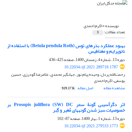
نویسنده =
اکرم احمدی
تعداد مقالات:
3
بهبود عملکرد بذرهای توس (Betula pendula Roth) با استفاده از
نانوپرایم و مغناطیس
دوره 13، شماره 4، زمستان 1400، صفحه
425-436
10.22034/ijf.2021.289718.1787
رحمت‌الله پردل، وحیده پیام نور، جهانگیر محمدی، غلامرضا گودرزی، حسین
یوسفی، اکرم احمدی
مشاهده مقاله
اصل مقاله
929.17 K
اثر دگرآسیبی گونۀ سمر Prosopis juliflora (SW) DC بر
خصوصیات سبز شدن گونه‎های مُغیر و گِبر
دوره 13، شماره 1، بهار 1400، صفحه
87-102
10.22034/ijf.2021.279533.1773