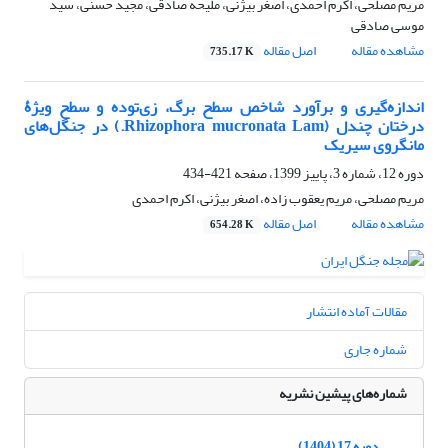
مریم مصلحی، اکرم احمدی، اصغر بیژنی، ملیحه صادقی، مجید حسنی، سید
موسی صادقی
مشاهده مقاله
اصل مقاله
735.17 K
اندازه‌گیری و برآورد شاخص سطح برگ، زی‌توده و سطح ویژۀ
درختان چندل (Rhizophora mucronata Lam.) در جنگل‌های
مانگروی سیریک
دوره 12، شماره 3، پاییز 1399، صفحه
421-434
مریم مصلحی، مریم یعقوب زاده، اصغر بیژنی، اکرم احمدی
مشاهده مقاله
اصل مقاله
654.28 K
مقالات آماده انتشار
شماره جاری
شماره‌های پیشین نشریه
دوره 17 (1404)