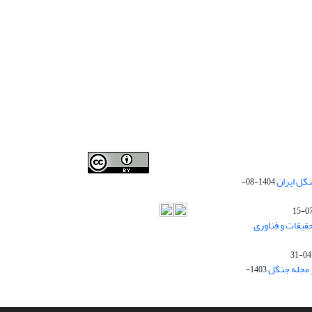
Iranian journal of Forest
© 2009 by
Iranian Society of
گل ایران
1404-08-
Forestry
is licensed under
Creative Commons
Attribution 4.0 International
قیقات و فناوری
ز مجله جنگل
1403-