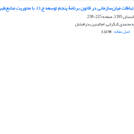
نجم توسعه ج.ا.ا. با محوریت منابع‌طبیعی
225-238
ه محمدی کنگرانی، ام البنین بذرافشان
اصل مقاله
1.12 M