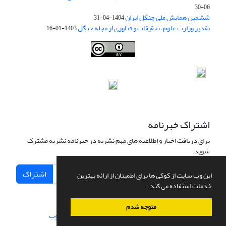
06-30
ششمین همایش ملی جنگل ایران
1404-04-31
تقدیر وزارت علوم، تحقیقات و فناوری از مجله جنگل
1403-01-16
Iranian journal of Forest
© 2009 by
Iranian Society of Forestry
is
licensed under
Creative Commons Attribution 4.0 International
اشتراک خبرنامه
برای دریافت اخبار و اطلاعیه های مهم نشریه در خبرنامه نشریه مشترک
شوید.
اشتراک
این وب سایت از کوکی ها برای اطمینان از ارائه بهترین
خدمات استفاده می کند.
متوجه شدم
سامانه مدیریت نشریات علمی.
طراحی و پیاده سازی از
سیناوب