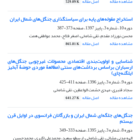
مشاهده مقاله
اصل مقاله
529.09 K
استخراج مقوله‌های پایه برای سیاستگذاری جنگل‌های شمال ایران
دوره 10، شماره 3، پاییز 1397، صفحه
373-387
محسن نورزاد مقدم، تقی شامخی، اصغر فلاح، محمد عواطفی همت
مشاهده مقاله
اصل مقاله
865.81 K
شناسایی و اولویت‌بندی اقتصادی محصولات غیرچوبی جنگل‌های
ارسباران براساس برداشت‌های سنتی (مطالعۀ موردی حوضۀ آبخیز
ایلگنه‌چای)
دوره 9، شماره 3، پاییز 1396، صفحه
411-425
سجاد قنبری، مهدی حشمت الواعظین، تقی شامخی
مشاهده مقاله
اصل مقاله
641.27 K
جنگل‌های جلگه‌ای شمال ایران و بازرگانان فرانسوی در اوایل قرن
بیستم
دوره 8، شماره 3، پاییز 1395، صفحه
333-349
الهه مدنی مشائی، تقی شامخی، ارسطو سعید، محمدعلی اکبری، محمدحسین