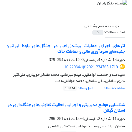
نویسنده =
تقی شامخی
تعداد مقالات:
5
اثرهای اجرای عملیات بیشه‌زراعی در جنگل‌های بلوط ایرانی؛
جنبه‌های سودآوری مالی و حفاظت خاک
دوره 13، شماره 4، زمستان 1400، صفحه
394-379
10.22034/ijf.2021.234765.1719
سیدمهدی حشمت الواعظین، میثم قهرمانی، محمد مفتخر جویباری، علی اکبر
نظری سامانی، تقی شامخی، محمد عواطفی همت
مشاهده مقاله
اصل مقاله
1.08 M
شناسایی موانع مدیریتی و اجرایی فعالیت تعاونی‌های جنگلداری در
استان گیلان
دوره 11، شماره 2، تابستان 1398، صفحه
281-296
سامان مرادویسی، محمد عواطفی همت، تقی شامخی