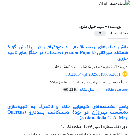
نویسنده =
سید جلیل علوی
تعداد مقالات:
9
نقش متغیرهای زیست‌اقلیمی و توپوگرافی در پراکنش گونۀ
شمشاد هیرکانی (
Buxus hyrcana
Pojark.) در جنگل‌های ناحیه
خزری
دوره 17، شماره 3، پاییز 1404، صفحه
447-467
10.22034/ijf.2025.519815.2051
عارف حسابی، سید جلیل علوی، امید اسماعیل زاده
مشاهده مقاله
اصل مقاله
868.22 K
پاسخ مشخصه‌های شیمیایی خاک و لاشبرگ به شبیه‌سازی
ته‌نشست نیتروژن در تودۀ دست‌کاشت بلندمازو (Quercus
castaneifolia C. A. Mey)
دوره 12، شماره 1، بهار 1399، صفحه
33-47
سیده اعظم نورایی، حمید جلیلوند، سید محمد حجتی، سید جلیل علوی