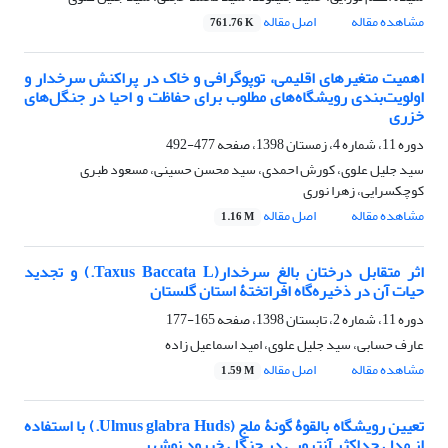
مشاهده مقاله
اصل مقاله
761.76 K
اهمیت متغیرهای اقلیمی، توپوگرافی و خاک در پراکنش سرخدار و
اولویت‌بندی رویشگاه‌های مطلوب برای حفاظت و احیا در جنگل‌های
خزری
دوره 11، شماره 4، زمستان 1398، صفحه
477-492
سید جلیل علوی، کورش احمدی، سید محسن حسینی، مسعود طبری
کوچکسرایی، زهرا نوری
مشاهده مقاله
اصل مقاله
1.16 M
اثر متقابل درختان بالغ سرخدار(Taxus Baccata L.) و تجدید
حیات آن در ذخیره‌گاه افراتختۀ استان گلستان
دوره 11، شماره 2، تابستان 1398، صفحه
165-177
عارف حسابی، سید جلیل علوی، امید اسماعیل زاده
مشاهده مقاله
اصل مقاله
1.59 M
تعیین رویشگاه بالقوۀ گونۀ ملج (Ulmus glabra Huds.) با استفاده
از مدل حداکثر آنتروپی در جنگل خیرود نوشهر