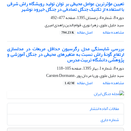
تعیین مؤثرترین عوامل محیطی بر توان تولید رویشگاه راش شرقی
با استفاده از تکنیک جنگل تصادفی در جنگل خیرود نوشهر
دوره 8، شماره 4، زمستان 1395، صفحه
477-492
سید جلیل علوی، زهرا نوری، قوام الدین زاهدی امیری
مشاهده مقاله
اصل مقاله
794.23 K
بررسی شایستگی مدل رگرسیون حداقل مربعات در مدلسازی
ارتفاع گونۀ راش نسبت به متغیرهای محیطی در جنگل آموزشی و
پژوهشی دانشگاه تربیت مدرس
دوره 8، شماره 1، بهار 1395، صفحه
105-118
سید جلیل علوی، وریا مردان پور، Carsten Dormann
مشاهده مقاله
اصل مقاله
1.42 M
مقالات آماده انتشار
شماره جاری