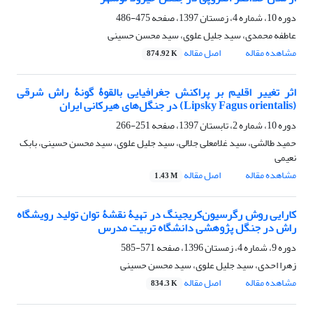
دوره 10، شماره 4، زمستان 1397، صفحه
475-486
عاطفه محمدی، سید جلیل علوی، سید محسن حسینی
مشاهده مقاله
اصل مقاله
874.92 K
اثر تغییر اقلیم بر پراکنش جغرافیایی بالقوۀ گونۀ راش شرقی
(Lipsky Fagus orientalis) در جنگل‌های هیرکانی ایران
دوره 10، شماره 2، تابستان 1397، صفحه
251-266
حمید طالشی، سید غلامعلی جلالی، سید جلیل علوی، سید محسن حسینی، بابک
نعیمی
مشاهده مقاله
اصل مقاله
1.43 M
کارایی روش رگرسیون‌کریجینگ در تهیۀ نقشۀ توان تولید رویشگاه
راش در جنگل پژوهشی دانشگاه تربیت مدرس
دوره 9، شماره 4، زمستان 1396، صفحه
571-585
زهرا احدی، سید جلیل علوی، سید محسن حسینی
مشاهده مقاله
اصل مقاله
834.3 K