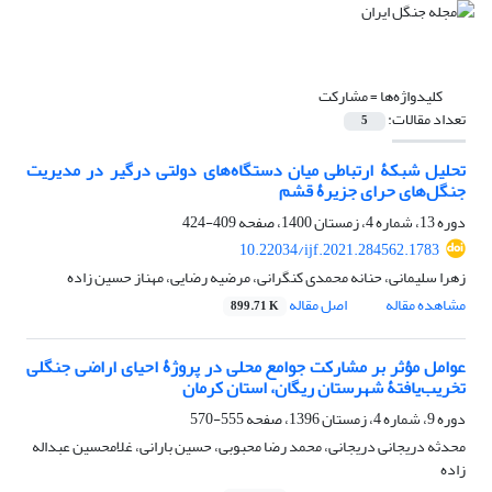
کلیدواژه‌ها =
مشارکت
تعداد مقالات:
5
تحلیل شبکۀ ارتباطی میان دستگاه‌های دولتی درگیر در مدیریت
جنگل‌های حرای جزیرۀ قشم
دوره 13، شماره 4، زمستان 1400، صفحه
409-424
10.22034/ijf.2021.284562.1783
زهرا سلیمانی، حنانه محمدی کنگرانی، مرضیه رضایی، مهناز حسین زاده
مشاهده مقاله
اصل مقاله
899.71 K
عوامل مؤثر بر مشارکت جوامع محلی در پروژۀ احیای اراضی جنگلی
تخریب‌یافتۀ شهرستان ریگان، استان کرمان
دوره 9، شماره 4، زمستان 1396، صفحه
555-570
محدثه دریجانی دریجانی، محمد رضا محبوبی، حسین بارانی، غلامحسین عبداله
زاده